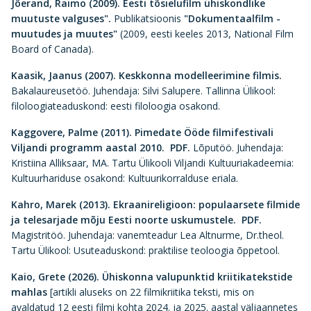
Jõerand, Raimo (2009). Eesti tõsielufilm ühiskondlike
muutuste valguses".
Publikatsioonis
"Dokumentaalfilm -
muutudes ja muutes"
(2009, eesti keeles 2013, National Film
Board of Canada).
Kaasik, Jaanus (2007).
Keskkonna modelleerimine filmis.
Bakalaureusetöö. Juhendaja: Silvi Salupere. Tallinna Ülikool:
filoloogiateaduskond: eesti filoloogia osakond.
Kaggovere, Palme (2011
). Pimedate Ööde filmifestivali
Viljandi programm aastal 2010. PDF.
Lõputöö. Juhendaja:
Kristiina Alliksaar, MA. Tartu Ülikooli Viljandi Kultuuriakadeemia:
Kultuurhariduse osakond: Kultuurikorralduse eriala.
Kahro, Marek (2013).
Ekraanireligioon: populaarsete filmide
ja telesarjade mõju Eesti noorte uskumustele.
PDF.
Magistritöö. Juhendaja: vanemteadur Lea Altnurme, Dr.theol.
Tartu Ülikool: Usuteaduskond: praktilise teoloogia õppetool.
Kaio, Grete (2026). Ühiskonna valupunktid kriitikatekstide
mahlas
[artikli aluseks on 22 filmikriitika teksti, mis on
avaldatud 12 eesti filmi kohta 2024. ja 2025. aastal väljaannetes