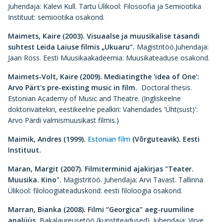
Juhendaja: Kalevi Kull. Tartu Ülikool: Filosoofia ja Semiootika
Instituut: semiootika osakond.
Maimets, Kaire (2003).
Visuaalse ja muusikalise tasandi
suhtest Leida Laiuse filmis „Ukuaru“.
Magistritöö.Juhendaja:
Jaan Ross. Eesti Muusikaakadeemia: Muusikateaduse osakond.
Maimets-Volt, Kaire (2009).
Mediating
the 'idea of One':
Arvo Pärt's pre-existing music
in film.
Doctoral thesis.
Estonian Academy of Music and Theatre. (Ingliskeelne
doktoriväitekiri, eestikeelne pealkiri: Vahendades 'Üht(sust)':
Arvo Pärdi valmismuusikast filmis.)
Maimik, Andres
(1999).
Estonian film
(Võrguteavik). Eesti
Instituut.
Maran, Margit (2007).
Filmiterminid ajakirjas "Teater.
Muusika. Kino".
Magistritöö. Juhendaja: Arvi Tavast. Tallinna
Ülikool: filoloogiateaduskond: eesti filoloogia osakond.
Marran, Bianka (2008).
Filmi “Georgica” aeg-ruumiline
analüüs.
Bakalaureusetöö (kunstiteadused). Juhendaja: Virve