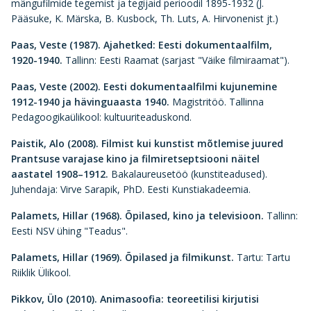
mängufilmide tegemist ja tegijaid perioodil 1895-1932 (J.
Pääsuke, K. Märska, B. Kusbock, Th. Luts, A. Hirvonenist jt.)
Paas, Veste (1987). Ajahetked: Eesti dokumentaalfilm,
1920-1940.
Tallinn: Eesti Raamat (sarjast "Väike filmiraamat").
Paas, Veste (2002).
Eesti dokumentaalfilmi kujunemine
1912-1940 ja hävinguaasta 1940.
Magistritöö. Tallinna
Pedagoogikaülikool: kultuuriteaduskond.
Paistik, Alo (2008).
Filmist kui kunstist mõtlemise juured
Prantsuse varajase kino ja filmiretseptsiooni näitel
aastatel 1908–1912.
Bakalaureusetöö (kunstiteadused).
Juhendaja: Virve Sarapik, PhD. Eesti Kunstiakadeemia.
Palamets, Hillar (1968).
Õpilased, kino ja televisioon.
Tallinn:
Eesti NSV ühing "Teadus".
Palamets, Hillar (1969).
Õpilased ja filmikunst.
Tartu: Tartu
Riiklik Ülikool.
Pikkov, Ülo (2010).
Animasoofia: teoreetilisi kirjutisi