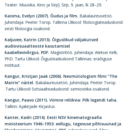
Teater. Muusika. Kino ja Sirp]. Sirp, 9. jaan, lk 28–29.
Kaisma, Evelyn (2007).
Õudus ja film.
Bakalaureusetöö.
Juhendaja: Peeter Torop. Tallinna Ülikool: filoloogiateaduskond:
eesti filoloogia osakond.
Kaljuvee, Katrin (2013).
Õiguslikud väljakutsed
audiovisuaalteoste kasutamisel
kaabellevivõrgus. PDF.
Magistritöö. Juhendaja: Aleksei Kelli,
PhD. Tartu Ülikool: Õigusteaduskond Tallinnas: eraõiguse
instituut.
Kangur, Kristjan Jaak (2006).
Neomütologism filmi “The
Matrix” näitel.
Bakalaureusetöö. Juhendaja: Peeter Torop.
.Tartu Ülikooli Sotsiaalteaduskond: semiootika osakond.
Kangur, Paavo (2011).
Viimne reliikvia: Pilk legendi taha.
Tallinn: Ajakirjade Kirjastus.
Kanter, Kadri (2014). Eesti NSV kinematograafia
ministeerium 1946-1953: eellugu, tegevuse põhisuunad ja