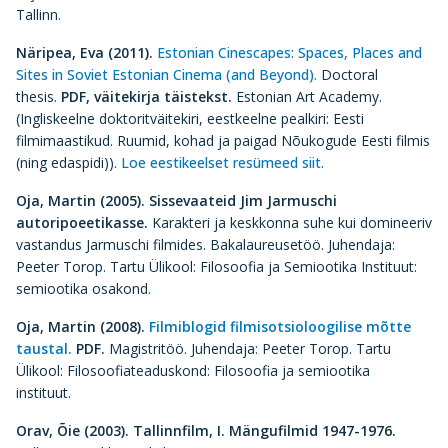
Tallinn.
Näripea, Eva
(2011).
Estonian Cinescapes: Spaces, Places and
Sites in Soviet Estonian Cinema (and Beyond).
Doctoral
thesis.
PDF,
väitekirja täistekst.
Estonian Art Academy.
(Ingliskeelne doktoritväitekiri, eestkeelne pealkiri: Eesti
filmimaastikud. Ruumid, kohad ja paigad Nõukogude Eesti filmis
(ning edaspidi)).
Loe eestikeelset resümeed siit.
Oja, Martin (2005).
Sissevaateid Jim Jarmuschi
autoripoeetikasse.
Karakteri ja keskkonna suhe kui domineeriv
vastandus Jarmuschi filmides. Bakalaureusetöö. Juhendaja:
Peeter Torop. Tartu Ülikool: Filosoofia ja Semiootika Instituut:
semiootika osakond.
Oja, Martin (2008).
Filmiblogid filmisotsioloogilise mõtte
taustal.
PDF.
Magistritöö. Juhendaja: Peeter Torop. Tartu
Ülikool: Filosoofiateaduskond: Filosoofia ja semiootika
instituut.
Orav, Õie (2003).
Tallinnfilm, I. Mängufilmid 1947-1976.