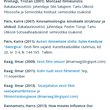
Priimägi, Tristan (2001).
Montaaž filmikunstis
.
Bakalaureusetöö. Juhendaja: Silvi Salupere. Tartu Ülikool:
Filosoofia ja Semiootika Instituut: semiootika osakond.
Pärn, Katre (2007).
Kinosemioloogia: kinokeele struktuur ja
ühikud.
Bakalaureusetöö. Juhendaja: Peeter Torop. Tartu
Ülikooli Sotsiaalteaduskond: semiootika osakond.
Pärn, Katre (2011).
Autori ilmnemine stiilis: Sulev Keeduse
"Georgica".
Eesti filmi sajand. Kunstiteaduslikke Uurimusi, kd.
20, nr. 3-4, lk. 144-165. Tallinn.
Raag, Ilmar (2009).
Eesti filmi seisust
(ilmarraag.blogspot.com)
Raag, Ilmar (2011).
Kolm tuult eesti filmimerel.
Sirp,
11.november.
Raag.
Ilmar (2013).
Sissejuhatus eesti filmi
vaatajanumbritesse ja
filmisotsioloogiasse
(ilmarraag.blogspot.com)
Rannamets, Harro (2013).
How movies Influence Our