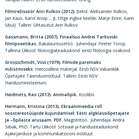
Filmirežissöör Anri Rulkov (2012).
(tekst: Aleksander Rulkov,
Jan Kaus, Karol Ansip ... jt, tõlge inglise keelde: Marje Einre, Karin
Sibul). Tallinn: Sihtasutus Anri Rulkov.
Gassmann, Britta (2007).
Finaalsus Andrei Tarkovski
filmipoeetikas.
Bakalaureusetöö. Juhendaja: Peeter Torop.
Tallinna Ülikool: filoloogiateaduskond: eesti filoloogia osakond.
Grossschmidt, Viivi (1979). Filmide paremaks
mõistmiseks:
metoodiline materjal. Eesti NSV Vabariiklik
Õpetajate Täiendusinstituut. Tallinn: Eesti NSV
Haridusministeerium.
Heidmets, Rao (2013).
Animaõpik.
Koolibri.
Hermann, Kristina (2013).
Ekraanimeedia roll
soostereotüüpide kujundamisel: Eesti algklassiõpetajate
ja –õpilaste arusaam. PDF.
Magistritöö. Juhendaja: Andra
Siibak, PhD. Tartu Ülikool: Sotsiaal ja haridusteaduskond:
Ajakirjanduse ja kommunikatsiooni instituut.