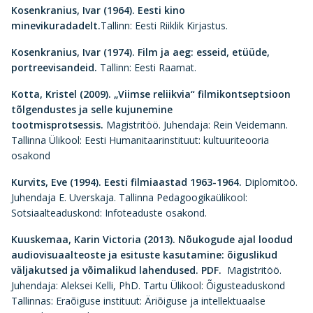
Kosenkranius, Ivar (1964). Eesti kino
minevikuradadelt.
Tallinn: Eesti Riiklik Kirjastus.
Kosenkranius, Ivar (1974). Film ja aeg: esseid, etüüde,
portreevisandeid.
Tallinn: Eesti Raamat.
Kotta, Kristel (2009).
„Viimse reliikvia“ filmikontseptsioon
tõlgendustes ja selle kujunemine
tootmisprotsessis.
Magistritöö. Juhendaja: Rein Veidemann.
Tallinna Ülikool: Eesti Humanitaarinstituut: kultuuriteooria
osakond
Kurvits, Eve (1994).
Eesti filmiaastad 1963-1964.
Diplomitöö.
Juhendaja E. Uverskaja. Tallinna Pedagoogikaülikool:
Sotsiaalteaduskond: Infoteaduste osakond.
Kuuskemaa, Karin Victoria (2013).
Nõukogude ajal loodud
audiovisuaalteoste ja esituste kasutamine: õiguslikud
väljakutsed ja võimalikud lahendused. PDF.
Magistritöö.
Juhendaja: Aleksei Kelli, PhD. Tartu Ülikool: Õigusteaduskond
Tallinnas: Eraõiguse instituut: Äriõiguse ja intellektuaalse