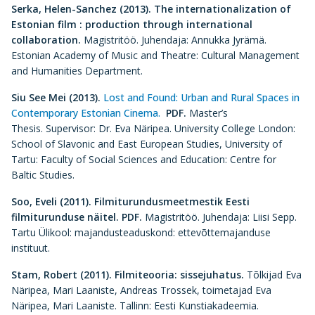
Serka, Helen-Sanchez (2013).
The internationalization of
Estonian film : production through international
collaboration.
Magistritöö. Juhendaja: Annukka Jyrämä.
Estonian Academy of Music and Theatre: Cultural Management
and Humanities Department.
Siu See Mei (2013).
Lost and Found: Urban and Rural Spaces in
Contemporary Estonian Cinema.
PDF.
Master’s
Thesis. Supervisor: Dr. Eva Näripea. University College London:
School of Slavonic and East European Studies, University of
Tartu: Faculty of Social Sciences and Education: Centre for
Baltic Studies.
Soo, Eveli (2011).
Filmiturundusmeetmestik Eesti
filmiturunduse näitel. PDF.
Magistritöö. Juhendaja: Liisi Sepp.
Tartu Ülikool: majandusteaduskond: ettevõttemajanduse
instituut.
Stam, Robert (2011).
Filmiteooria: sissejuhatus.
Tõlkijad Eva
Näripea, Mari Laaniste, Andreas Trossek, toimetajad Eva
Näripea, Mari Laaniste. Tallinn: Eesti Kunstiakadeemia.