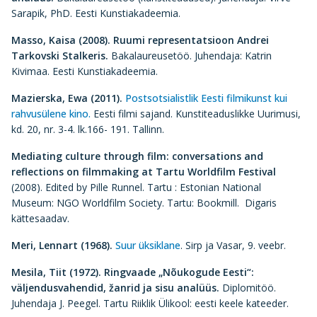
Sarapik, PhD. Eesti Kunstiakadeemia.
Masso, Kaisa (2008).
Ruumi representatsioon Andrei
Tarkovski Stalkeris.
Bakalaureusetöö. Juhendaja: Katrin
Kivimaa. Eesti Kunstiakadeemia.
Mazierska, Ewa (2011).
Postsotsialistlik Eesti filmikunst kui
rahvusülene kino.
Eesti filmi sajand. Kunstiteaduslikke Uurimusi,
kd. 20, nr. 3-4. lk.166- 191. Tallinn.
Mediating culture through film: conversations and
reflections on filmmaking at Tartu Worldfilm Festival
(2008). Edited by Pille Runnel. Tartu : Estonian National
Museum: NGO Worldfilm Society. Tartu: Bookmill. Digaris
kättesaadav.
Meri, Lennart (1968).
Suur üksiklane
. Sirp ja Vasar, 9. veebr.
Mesila, Tiit (1972).
Ringvaade „Nõukogude Eesti“:
väljendusvahendid, žanrid ja sisu analüüs.
Diplomitöö.
Juhendaja J. Peegel. Tartu Riiklik Ülikool: eesti keele kateeder.