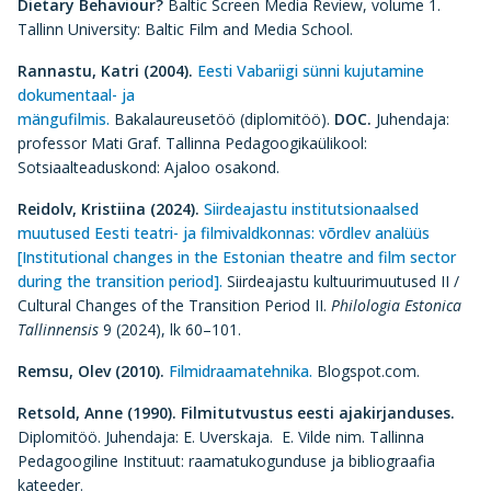
Dietary Behaviour?
Baltic Screen Media Review, volume 1.
Tallinn University: Baltic Film and Media School.
Rannastu, Katri (2004).
Eesti Vabariigi sünni kujutamine
dokumentaal- ja
mängufilmis.
Bakalaureusetöö (diplomitöö).
DOC
.
Juhendaja:
professor Mati Graf. Tallinna Pedagoogikaülikool:
Sotsiaalteaduskond: Ajaloo osakond.
Reidolv, Kristiina (2024).
Siirdeajastu institutsionaalsed
muutused Eesti teatri- ja filmivaldkonnas: võrdlev analüüs
[Institutional changes in the Estonian theatre and film sector
during the transition period].
Siirdeajastu kultuurimuutused II /
Cultural Changes of the Transition Period II.
Philologia Estonica
Tallinnensis
9 (2024), lk 60–101.
Remsu, Olev (2010).
Filmidraamatehnika.
Blogspot.com.
Retsold, Anne (1990).
Filmitutvustus eesti ajakirjanduses.
Diplomitöö. Juhendaja: E. Uverskaja. E. Vilde nim. Tallinna
Pedagoogiline Instituut: raamatukogunduse ja bibliograafia
kateeder.