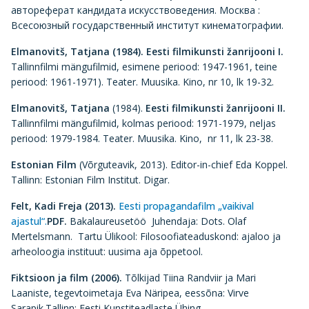
автореферат кандидата искусствоведения. Москва :
Всесоюзный государственный институт кинематографии.
Elmanovitš, Tatjana (1984).
Eesti filmikunsti žanrijooni I.
Tallinnfilmi mängufilmid, esimene periood: 1947-1961, teine
periood: 1961-1971). Teater. Muusika. Kino, nr 10, lk 19-32.
Elmanovitš, Tatjana
(1984).
Eesti filmikunsti žanrijooni II.
Tallinnfilmi mängufilmid, kolmas periood: 1971-1979, neljas
periood: 1979-1984. Teater. Muusika. Kino, nr 11, lk 23-38.
Estonian Film
(Võrguteavik, 2013). Editor-in-chief Eda Koppel.
Tallinn: Estonian Film Institut. Digar.
Felt, Kadi Freja (2013).
Eesti propagandafilm „vaikival
ajastul“.
PDF.
Bakalaureusetöö Juhendaja: Dots. Olaf
Mertelsmann. Tartu Ülikool: Filosoofiateaduskond: ajaloo ja
arheoloogia instituut: uusima aja õppetool.
Fiktsioon ja film
(2006).
Tõlkijad Tiina Randviir ja Mari
Laaniste, tegevtoimetaja Eva Näripea, eessõna: Virve
Sarapik.Tallinn: Eesti Kunstiteadlaste Ühing.