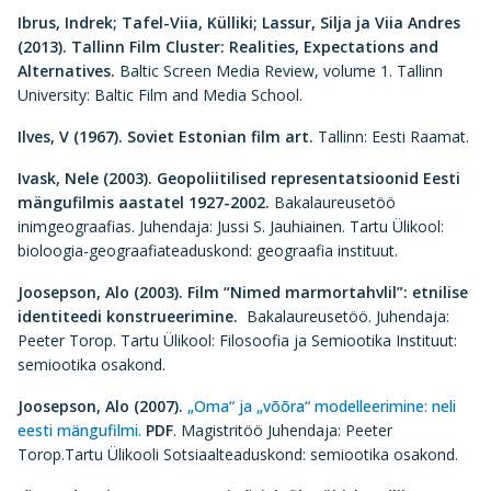
Ibrus, Indrek; Tafel-Viia, Külliki; Lassur, Silja ja Viia Andres
(2013).
Tallinn Film Cluster: Realities, Expectations and
Alternatives.
Baltic Screen Media Review, volume 1. Tallinn
University: Baltic Film and Media School.
Ilves, V (1967).
Soviet Estonian film art.
Tallinn: Eesti Raamat.
Ivask, Nele (2003).
Geopoliitilised representatsioonid Eesti
mängufilmis aastatel 1927-2002.
Bakalaureusetöö
inimgeograafias. Juhendaja: Jussi S. Jauhiainen. Tartu Ülikool:
bioloogia-geograafiateaduskond: geograafia instituut.
Joosepson, Alo (2003).
Film “Nimed marmortahvlil”: etnilise
identiteedi konstrueerimine.
Bakalaureusetöö. Juhendaja:
Peeter Torop. Tartu Ülikool: Filosoofia ja Semiootika Instituut:
semiootika osakond.
Joosepson, Alo (2007).
„Oma“ ja „võõra“ modelleerimine: neli
eesti mängufilmi.
PDF
. Magistritöö Juhendaja: Peeter
Torop.Tartu Ülikooli Sotsiaalteaduskond: semiootika osakond.