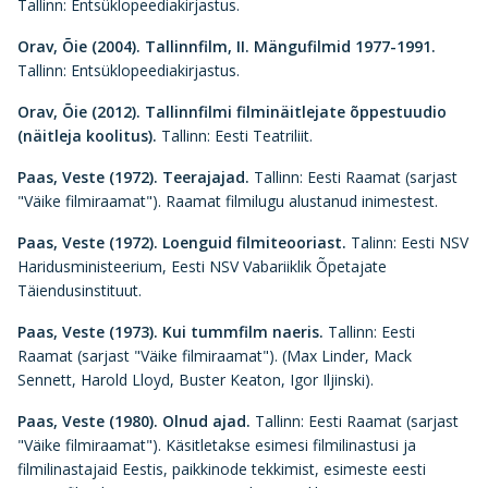
Tallinn: Entsüklopeediakirjastus.
Orav, Õie (2004).
Tallinnfilm, II. Mängufilmid 1977-1991.
Tallinn: Entsüklopeediakirjastus.
Orav, Õie (2012).
Tallinnfilmi filminäitlejate õppestuudio
(näitleja koolitus).
Tallinn: Eesti Teatriliit.
Paas, Veste (1972).
Teerajajad.
Tallinn: Eesti Raamat (sarjast
"Väike filmiraamat"). Raamat filmilugu alustanud inimestest.
Paas, Veste (1972).
Loenguid filmiteooriast.
Talinn: Eesti NSV
Haridusministeerium, Eesti NSV Vabariiklik Õpetajate
Täiendusinstituut.
Paas, Veste (1973). Kui tummfilm naeris.
Tallinn: Eesti
Raamat (sarjast "Väike filmiraamat"). (Max Linder, Mack
Sennett, Harold Lloyd, Buster Keaton, Igor Iljinski).
Paas, Veste (1980).
Olnud ajad.
Tallinn: Eesti Raamat (sarjast
"Väike filmiraamat"). Käsitletakse esimesi filmilinastusi ja
filmilinastajaid Eestis, paikkinode tekkimist, esimeste eesti