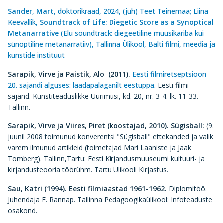
Sander
,
Mart
, doktorikraad, 2024, (juh) Teet Teinemaa; Liina
Keevallik,
Soundtrack of Life: Diegetic Score as a Synoptical
Metanarrative
(Elu soundtrack: diegeetiline muusikariba kui
sünoptiline metanarratiiv), Tallinna Ülikool, Balti filmi, meedia ja
kunstide instituut
Sarapik, Virve ja Paistik, Alo (2011).
Eesti filmiretseptsioon
20. sajandi alguses: laadapalaganilt eestuppa.
Eesti filmi
sajand. Kunstiteaduslikke Uurimusi, kd. 20, nr. 3-4. lk. 11-33.
Tallinn.
Sarapik, Virve ja Viires, Piret (koostajad, 2010). Sügisball:
(9.
juunil 2008 toimunud konverentsi "Sügisball" ettekanded ja valik
varem ilmunud artikleid (toimetajad Mari Laaniste ja Jaak
Tomberg). Tallinn,Tartu: Eesti Kirjandusmuuseumi kultuuri- ja
kirjandusteooria töörühm. Tartu Ülikooli Kirjastus.
Sau, Katri (1994).
Eesti filmiaastad 1961-1962.
Diplomitöö.
Juhendaja E. Rannap. Tallinna Pedagoogikaülikool: Infoteaduste
osakond.