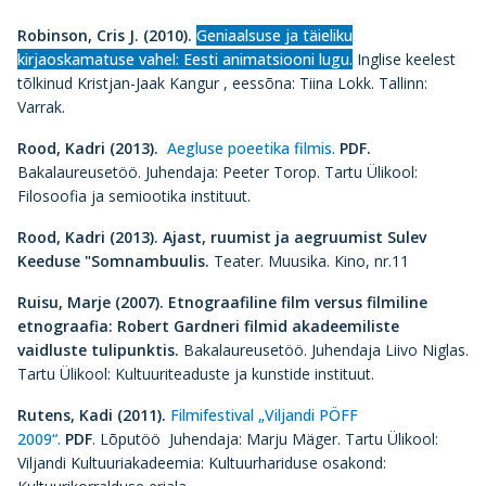
Robinson, Cris J. (2010).
Geniaalsuse ja täieliku
kirjaoskamatuse vahel: Eesti animatsiooni lugu.
Inglise keelest
tõlkinud Kristjan-Jaak Kangur , eessõna: Tiina Lokk. Tallinn:
Varrak.
Rood, Kadri (2013).
Aegluse poeetika filmis.
PDF.
Bakalaureusetöö. Juhendaja: Peeter Torop. Tartu Ülikool:
Filosoofia ja semiootika instituut.
Rood, Kadri (2013). Ajast, ruumist ja aegruumist Sulev
Keeduse "Somnambuulis.
Teater. Muusika. Kino, nr.11
Ruisu, Marje (2007).
Etnograafiline film versus filmiline
etnograafia: Robert Gardneri filmid akadeemiliste
vaidluste tulipunktis.
Bakalaureusetöö. Juhendaja Liivo Niglas.
Tartu Ülikool: Kultuuriteaduste ja kunstide instituut.
Rutens, Kadi (2011).
Filmifestival „Viljandi PÖFF
2009“.
PDF
. Lõputöö Juhendaja: Marju Mäger. Tartu Ülikool:
Viljandi Kultuuriakadeemia: Kultuurhariduse osakond: