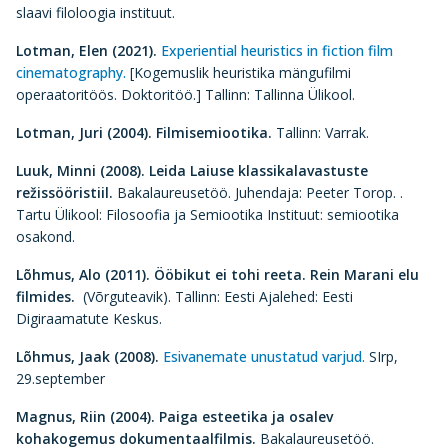
slaavi filoloogia instituut.
Lotman, Elen (2021).
Experiential heuristics in fiction film
cinematography.
[Kogemuslik heuristika mängufilmi
operaatoritöös. Doktoritöö.] Tallinn: Tallinna Ülikool.
Lotman, Juri (2004).
Filmisemiootika.
Tallinn: Varrak.
Luuk, Minni (2008).
Leida Laiuse klassikalavastuste
režissööristiil.
Bakalaureusetöö. Juhendaja: Peeter Torop. .
Tartu Ülikool: Filosoofia ja Semiootika Instituut: semiootika
osakond.
Lõhmus, Alo (2011).
Ööbikut ei tohi reeta. Rein Marani elu
filmides.
(Võrguteavik). Tallinn: Eesti Ajalehed: Eesti
Digiraamatute Keskus.
Lõhmus, Jaak (2008).
Esivanemate unustatud varjud.
SIrp,
29.september
Magnus, Riin (2004).
Paiga esteetika ja osalev
kohakogemus dokumentaalfilmis.
Bakalaureusetöö.