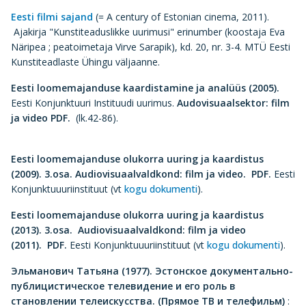
Eesti filmi sajand
(= A century of Estonian cinema, 2011).
Ajakirja "Kunstiteaduslikke uurimusi" erinumber (koostaja Eva
Näripea ; peatoimetaja Virve Sarapik), kd. 20, nr. 3-4. MTÜ Eesti
Kunstiteadlaste Ühingu väljaanne.
Eesti loomemajanduse kaardistamine ja analüüs (2005).
Eesti Konjunktuuri Instituudi uurimus.
Audovisuaalsektor: film
ja video PDF.
(lk.42-86).
Eesti loomemajanduse olukorra uuring ja kaardistus
(2009). 3.osa.
Audiovisuaalvaldkond: film ja video.
PDF.
Eesti
Konjunktuuuriinstituut (vt
kogu dokumenti
).
Eesti loomemajanduse olukorra uuring ja kaardistus
(2013). 3.osa.
Audiovisuaalvaldkond: film ja video
(2011)
.
PDF.
Eesti Konjunktuuuriinstituut (vt
kogu dokumenti
).
Эльманович Татьяна (1977). Эстонское документально-
публицистическое телевидение и его роль в
становлении телеискусства. (Прямое ТВ и телефильм)
: