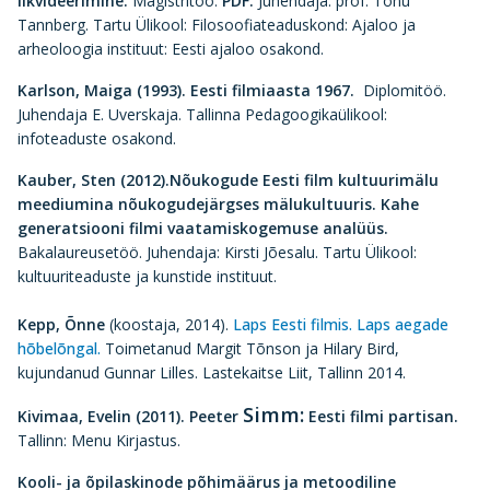
likvideerimine.
Magistritöö.
PDF.
Juhendaja: prof. Tõnu
Tannberg. Tartu Ülikool: Filosoofiateaduskond: Ajaloo ja
arheoloogia instituut: Eesti ajaloo osakond.
Karlson, Maiga (1993).
Eesti filmiaasta 1967.
Diplomitöö.
Juhendaja E. Uverskaja. Tallinna Pedagoogikaülikool:
infoteaduste osakond.
Kauber, Sten (2012).
Nõukogude Eesti film kultuurimälu
meediumina nõukogudejärgses mälukultuuris. Kahe
generatsiooni filmi vaatamiskogemuse analüüs.
Bakalaureusetöö. Juhendaja: Kirsti Jõesalu. Tartu Ülikool:
kultuuriteaduste ja kunstide instituut.
Kepp, Õnne
(koostaja, 2014).
Laps Eesti filmis. Laps aegade
hõbelõngal.
Toimetanud Margit Tõnson ja Hilary Bird,
kujundanud Gunnar Lilles. Lastekaitse Liit, Tallinn 2014.
Simm:
Kivimaa, Evelin (2011).
Peeter
Eesti filmi partisan.
Tallinn: Menu Kirjastus.
Kooli- ja õpilaskinode põhimäärus ja metoodiline