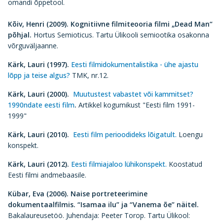
omandi õppetool.
Kõiv, Henri (2009).
Kognitiivne filmiteooria filmi „Dead Man“
põhjal.
Hortus Semioticus. Tartu Ülikooli semiootika osakonna
võrguväljaanne.
Kärk,
Lauri (1997).
Eesti filmidokumentalistika - ühe ajastu
lõpp ja teise algus?
TMK, nr.12.
Kärk, Lauri (2000).
Muutustest vabastet või kammitset?
1990ndate eesti film
.
Artikkel kogumikust "Eesti film 1991-
1999"
Kärk, Lauri (2010).
Eesti film perioodideks lõigatult.
Loengu
konspekt.
Kärk, Lauri (2012).
Eesti filmiajaloo lühikonspekt.
Koostatud
Eesti filmi andmebaasile.
Kübar, Eva (2006).
Naise portreteerimine
dokumentaalfilmis. “Isamaa ilu” ja “Vanema õe” näitel.
Bakalaureusetöö. Juhendaja: Peeter Torop. Tartu Ülikool: