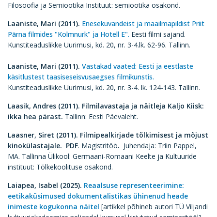
Filosoofia ja Semiootika Instituut: semiootika osakond.
Laaniste, Mari (2011).
Enesekuvandeist ja maailmapildist Priit
Pärna filmides "Kolmnurk" ja Hotell E".
Eesti filmi sajand.
Kunstiteaduslikke Uurimusi, kd. 20, nr. 3-4.lk. 62-96. Tallinn.
Laaniste, Mari (2011).
Vastakad vaated: Eesti ja eestlaste
käsitlustest taasiseseisvusaegses filmikunstis.
Kunstiteaduslikke Uurimusi, kd. 20, nr. 3-4. lk. 124-143. Tallinn.
Laasik, Andres (2011).
Filmilavastaja ja näitleja Kaljo Kiisk:
ikka hea pärast.
Tallinn: Eesti Päevaleht.
Laasner, Siret (2011).
Filmipealkirjade tõlkimisest ja mõjust
kinokülastajale.
PDF
. Magistritöö
.
Juhendaja: Triin Pappel,
MA. Tallinna Ülikool: Germaani-Romaani Keelte ja Kultuuride
instituut: Tõlkekoolituse osakond.
Laiapea, Isabel (2025).
Reaalsuse representeerimine:
eetikaküsimused dokumentalistikas ühinenud heade
inimeste kogukonna näitel
[artikkel põhineb autori TÜ Viljandi