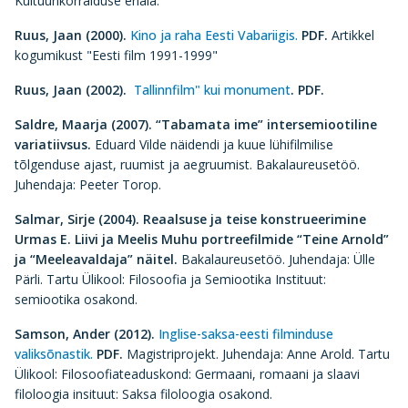
Kultuurikorralduse eriala.
Ruus, Jaan (2000).
Kino ja raha Eesti Vabariigis.
PDF.
Artikkel
kogumikust "Eesti film 1991-1999"
Ruus, Jaan (2002).
Tallinnfilm" kui monument
. PDF.
Saldre, Maarja (2007).
“Tabamata ime” intersemiootiline
variatiivsus.
Eduard Vilde näidendi ja kuue lühifilmilise
tõlgenduse ajast, ruumist ja aegruumist. Bakalaureusetöö.
Juhendaja: Peeter Torop.
Salmar, Sirje (2004).
Reaalsuse ja teise konstrueerimine
Urmas E. Liivi ja Meelis Muhu portreefilmide “Teine Arnold”
ja “Meeleavaldaja” näitel.
Bakalaureusetöö. Juhendaja: Ülle
Pärli. Tartu Ülikool: Filosoofia ja Semiootika Instituut:
semiootika osakond.
Samson, Ander (2012).
Inglise-saksa-eesti filminduse
valiksõnastik.
PDF.
Magistriprojekt. Juhendaja: Anne Arold. Tartu
Ülikool: Filosoofiateaduskond: Germaani, romaani ja slaavi
filoloogia insituut: Saksa filoloogia osakond.