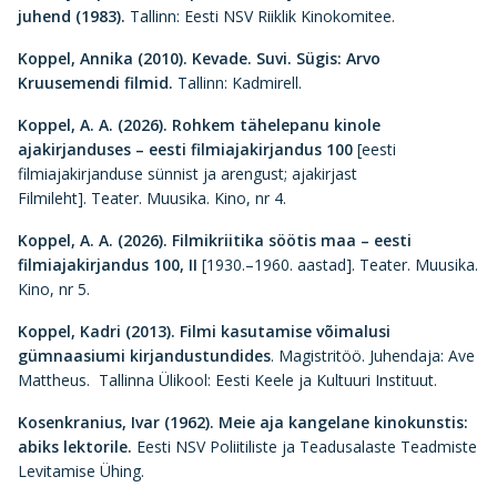
juhend (1983).
Tallinn: Eesti NSV Riiklik Kinokomitee.
Koppel, Annika (2010).
Kevade. Suvi. Sügis: Arvo
Kruusemendi filmid.
Tallinn: Kadmirell.
Koppel, A. A. (2026). Rohkem tähelepanu kinole
ajakirjanduses – eesti filmiajakirjandus 100
[eesti
filmiajakirjanduse sünnist ja arengust; ajakirjast
Filmileht]. Teater. Muusika. Kino, nr 4.
Koppel, A. A. (2026). Filmikriitika söötis maa – eesti
filmiajakirjandus 100, II
[1930.–1960. aastad]. Teater. Muusika.
Kino, nr 5.
Koppel, Kadri (2013).
Filmi kasutamise võimalusi
gümnaasiumi kirjandustundides
. Magistritöö. Juhendaja: Ave
Mattheus. Tallinna Ülikool: Eesti Keele ja Kultuuri Instituut.
Kosenkranius, Ivar (1962).
Meie aja kangelane kinokunstis:
abiks lektorile.
Eesti NSV Poliitiliste ja Teadusalaste Teadmiste
Levitamise Ühing.