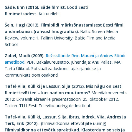
Säde, Enn (2016).
Säde filmist. Lood Eesti
filmimetsadest.
Kultuurileht.
Šein, Hagi (2013).
Filmipildi märksõnastamisest Eesti filmi
andmebaasis (rahvusfilmograafias).
Baltic Screen Media
Review, volume 1. Tallinn University: Baltic Film and Media
School.
Zobel, Madli (2005).
Režissööride Rein Marani ja Andres Söödi
ametilood.
PDF.
Bakalaureusetöö. Juhendaja: Anu Pallas, MA.
Tartu Ülikool: Sotsiaalteaduskond: ajakirjanduse ja
kommunikatsiooni osakond.
Tafel-Viia, Külliki ja Lassur, Silja (2012).
Mis nägu on Eesti
filmiettevõtted – kas nad on muutumas?
Meediakonverents
2012: Ekraanilt ekraanile presentatsioon. 25. oktoober 2012,
Tallinn. TLÜ Eesti Tuleviku-uuringute Instituut.
Tafel-Viia, Külliki, Lassur, Silja, Ibrus, Indrek, Viia, Andres ja
Terk, Erik (2012).
(filmivaldkonna ettevõtjate uuring)
Filmivaldkonna ettevõtluspraktikad. Klasterdumise seis ja