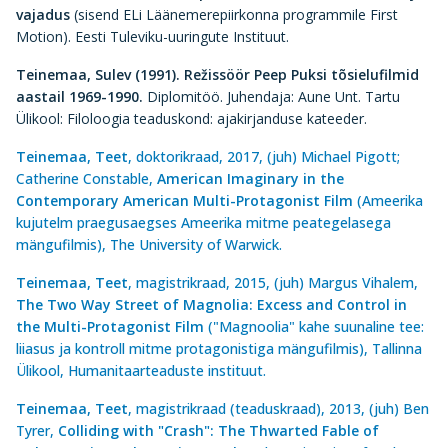
vajadus
(sisend ELi Läänemerepiirkonna programmile First
Motion). Eesti Tuleviku-uuringute Instituut.
Teinemaa, Sulev (1991).
Režissöör Peep Puksi tõsielufilmid
aastail 1969-1990.
Diplomitöö. Juhendaja: Aune Unt. Tartu
Ülikool: Filoloogia teaduskond: ajakirjanduse kateeder.
Teinemaa, Teet
, doktorikraad, 2017, (juh) Michael Pigott;
Catherine Constable,
American Imaginary in the
Contemporary American Multi-Protagonist Film
(Ameerika
kujutelm praegusaegses Ameerika mitme peategelasega
mängufilmis), The University of Warwick.
Teinemaa, Teet
, magistrikraad, 2015, (juh) Margus Vihalem,
The Two Way Street of Magnolia: Excess and Control in
the Multi-Protagonist Film
("Magnoolia" kahe suunaline tee:
liiasus ja kontroll mitme protagonistiga mängufilmis), Tallinna
Ülikool, Humanitaarteaduste instituut.
Teinemaa, Teet
, magistrikraad (teaduskraad), 2013, (juh) Ben
Tyrer,
Colliding with "Crash": The Thwarted Fable of