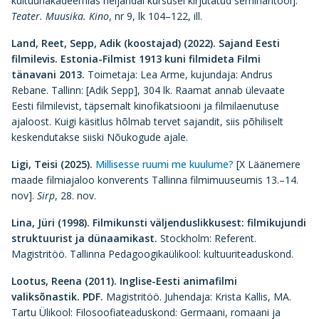
kultuuriakadeemias neljandal kursusel kirjutatud seminaritööl].
Teater. Muusika. Kino
, nr 9, lk 104–122, ill.
Land, Reet, Sepp, Adik (koostajad) (2022). Sajand Eesti
filmilevis. Estonia-Filmist 1913 kuni filmideta Filmi
tänavani 2013.
Toimetaja: Lea Arme, kujundaja: Andrus
Rebane. Tallinn: [Adik Sepp], 304 lk. Raamat annab ülevaate
Eesti filmilevist, täpsemalt kinofikatsiooni ja filmilaenutuse
ajaloost. Kuigi käsitlus hõlmab tervet sajandit, siis põhiliselt
keskendutakse siiski Nõukogude ajale.
Ligi, Teisi (2025).
Millisesse ruumi me kuulume?
[X Läänemere
maade filmiajaloo konverents Tallinna filmimuuseumis 13.–14.
nov].
Sirp
, 28. nov.
Lina, Jüri (1998).
Filmikunsti väljenduslikkusest: filmikujundi
struktuurist ja dünaamikast.
Stockholm: Referent.
Magistritöö. Tallinna Pedagoogikaülikool: kultuuriteaduskond.
Lootus, Reena (2011).
Inglise-Eesti animafilmi
valiksõnastik. PDF.
Magistritöö. Juhendaja: Krista Kallis, MA.
Tartu Ülikool: Filosoofiateaduskond: Germaani, romaani ja