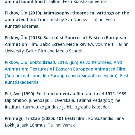
animatsioonfilmist.
Tallinn: Eesti Kunstiakadeemia.
Pikkov, Ülo (2010
). Animasophy: theoretical writings on the
animated film.
Translated by Eva Näripea. Tallinn: Eesti
Kunstiakadeemia.
Pikkov, Ülo (2013).
Surrealist Sources of Eastern European
Animation Film.
Baltic Screen Media Review, volume 1. Tallinn
University: Baltic Film and Media School.
Pikkov
,
Ülo
, doktorikraad, 2018, (juh) Raivo Kelomees,
Anti-
Animation: Textures of Eastern European Animated Film
(Anti-animatsioon, Ida-Euroopa animatsioonfilmi eripära), Eesti
Kunstiakadeemia
Pill, Ave (1990).
Eesti dokumentaalfilm aastatel 1971-1989.
Diplomitöö. Juhendaja: E. Uverskaja. Tallinna Pedagoogiline
Instituut: raamatukogunduse ja bibliograafia kateeder.
Priimägi, Tristan (2020). 101 Eesti filmi.
Konsultandid Tiina
Lokk ja Jaak Lõhmus. Tallinn: Varrak.