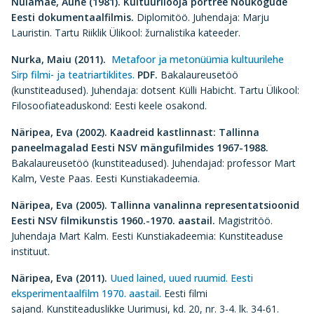
Nuiamäe, Aune (1981).
Kultuurilooja portree Nõukogude
Eesti dokumentaalfilmis
.
Diplomitöö. Juhendaja: Marju
Lauristin. Tartu Riiklik Ülikool: žurnalistika kateeder.
Nurka, Maiu (2011).
Metafoor ja metonüümia kultuurilehe
Sirp filmi- ja teatriartiklites.
PDF.
Bakalaureusetöö
(kunstiteadused). Juhendaja: dotsent Külli Habicht. Tartu Ülikool:
Filosoofiateaduskond: Eesti keele osakond.
Näripea, Eva (2002).
Kaadreid kastlinnast: Tallinna
paneelmagalad Eesti NSV mängufilmides 1967-1988.
Bakalaureusetöö (kunstiteadused). Juhendajad: professor Mart
Kalm, Veste Paas. Eesti Kunstiakadeemia.
Näripea, Eva (2005).
Tallinna vanalinna representatsioonid
Eesti NSV filmikunstis 1960.-1970. aastail.
Magistritöö.
Juhendaja Mart Kalm. Eesti Kunstiakadeemia: Kunstiteaduse
instituut.
Näripea, Eva (2011).
Uued lained, uued ruumid. Eesti
eksperimentaalfilm 1970. aastail.
Eesti filmi
sajand. Kunstiteaduslikke Uurimusi, kd. 20, nr. 3-4. lk. 34-61.