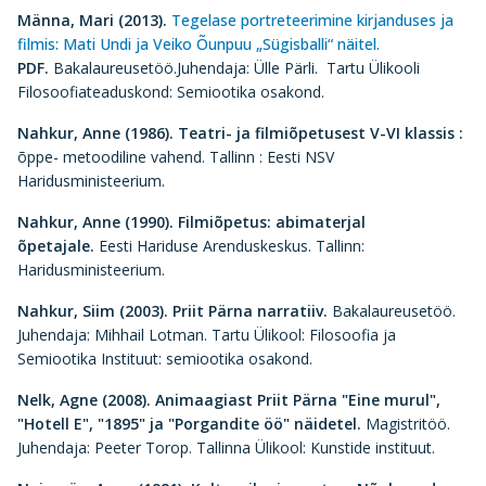
Männa, Mari (2013).
Tegelase portreteerimine kirjanduses ja
filmis: Mati Undi ja Veiko Õunpuu „Sügisballi“ näitel.
PDF.
Bakalaureusetöö.Juhendaja: Ülle Pärli. Tartu Ülikooli
Filosoofiateaduskond: Semiootika osakond.
Nahkur, Anne (1986). Teatri- ja filmiõpetusest V-VI klassis
:
õppe- metoodiline vahend. Tallinn : Eesti NSV
Haridusministeerium.
Nahkur, Anne (1990). Filmiõpetus: abimaterjal
õpetajale.
Eesti Hariduse Arenduskeskus. Tallinn:
Haridusministeerium.
Nahkur, Siim (2003).
Priit Pärna narratiiv.
Bakalaureusetöö.
Juhendaja: Mihhail Lotman. Tartu Ülikool: Filosoofia ja
Semiootika Instituut: semiootika osakond.
Nelk, Agne (2008).
Animaagiast Priit Pärna "Eine murul",
"Hotell E", "1895" ja "Porgandite öö" näidetel.
Magistritöö.
Juhendaja: Peeter Torop. Tallinna Ülikool: Kunstide instituut.