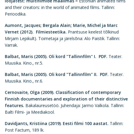
loojatest: multifilmide maailmas
= Estonian animated films
and their creators: in the world of animated films. Tallinn:
Perioodika.
Aumont, Jacques; Bergala Alain; Marie, Michel ja Marc
Vernet (2012).
Filmiesteetika.
Prantsuse keelest tõlkinud
Mirjam Lepikult). Toimetaja ja järelsõna: Alo Paistik. Tallinn:
Varrak.
Balbat, Maris (2005). Oli kord "Tallinnfilm" I.
PDF.
Teater.
Muusika. Kino., nr.5.
Balbat, Maris (2005).
Oli kord "Tallinnfilm" II. PDF.
Teater.
Muusika. Kino., nr.6.
Cernovaite, Olga (2009).
Classification of contemporary
Finnish documentaries and exploration of their distinctive
features.
Bakalaureusetöö. Juhendaja: Jarmo Valkola. Tallinn:
Balti Filmi- ja Meediakool.
Davidjants, Kristiina (2019)
.
Eesti filmi 100 aastat
.
Tallinn:
Post Factum, 189 lk.