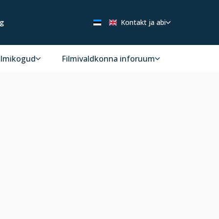
ng
Kontakt ja abi
ilmikogud
Filmivaldkonna inforuum