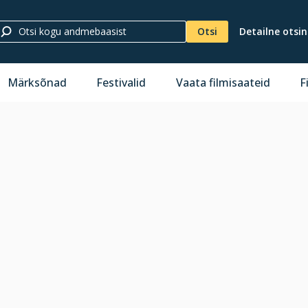
Otsi
Detailne otsi
Märksõnad
Festivalid
Vaata filmisaateid
F