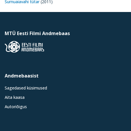
Surnuaiavahi tütar
(2011)
MTÜ Eesti Filmi Andmebaas
Andmebaasist
Sagedased küsimused
Aita kaasa
Autoriõigus