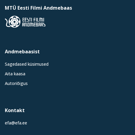
MTÜ Eesti Filmi Andmebaas
Andmebaasist
Sagedased küsimused
Aita kaasa
Autoriõigus
Kontakt
efa@efa.ee