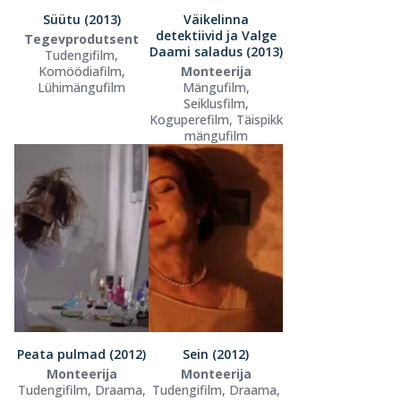
Süütu (2013)
Väikelinna
detektiivid ja Valge
Tegevprodutsent
Daami saladus (2013)
Tudengifilm,
Komöödiafilm,
Monteerija
Lühimängufilm
Mängufilm,
Seiklusfilm,
Koguperefilm, Täispikk
mängufilm
Peata pulmad (2012)
Sein (2012)
Monteerija
Monteerija
Tudengifilm, Draama,
Tudengifilm, Draama,