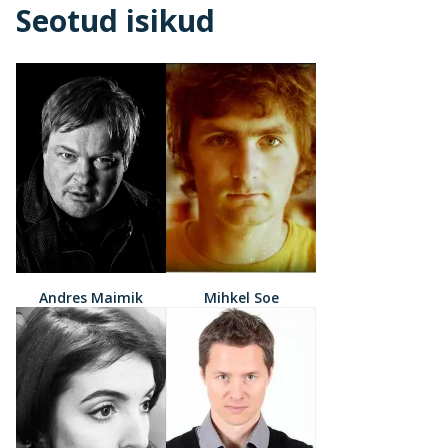
Seotud isikud
Andres Maimik
Mihkel Soe