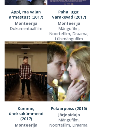
Appi, ma vajan
Paha lugu:
armastust (2017)
Varakevad (2017)
Monteerija
Monteerija
Dokumentaalfilm
Mängufilm,
Noortefilm, Draama,
Lühimängufilm
Kümme,
Polaarpoiss (2016)
üheksakümmend
Järjepidaja
(2017)
Mängufilm,
Monteerija
Noortefilm, Draama,