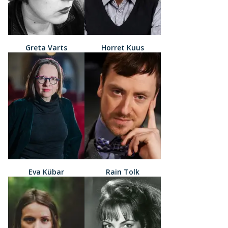
Greta Varts
Horret Kuus
Eva Kübar
Rain Tolk