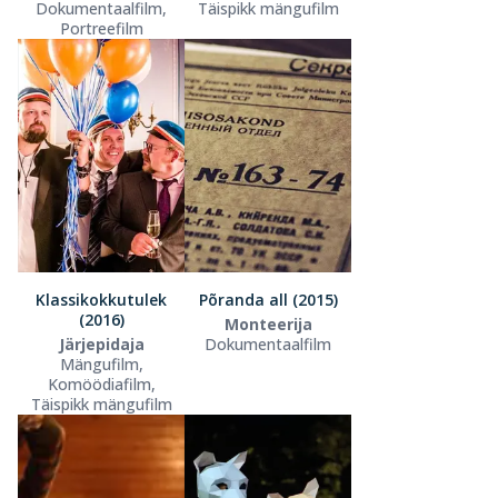
Dokumentaalfilm,
Täispikk mängufilm
Portreefilm
Klassikokkutulek
Põranda all (2015)
(2016)
Monteerija
Järjepidaja
Dokumentaalfilm
Mängufilm,
Komöödiafilm,
Täispikk mängufilm