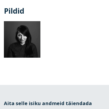
Pildid
Aita selle isiku andmeid täiendada