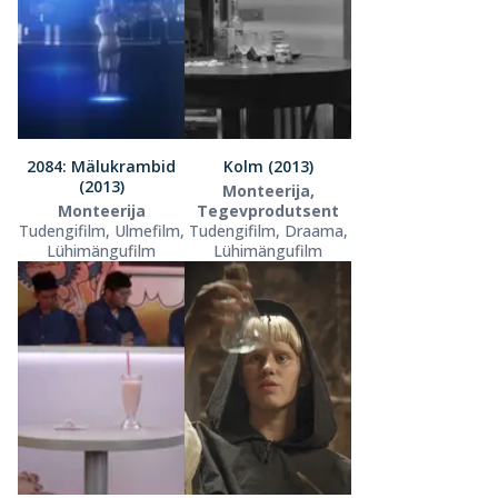
2084: Mälukrambid
Kolm (2013)
(2013)
Monteerija,
Monteerija
Tegevprodutsent
Tudengifilm, Ulmefilm,
Tudengifilm, Draama,
Lühimängufilm
Lühimängufilm