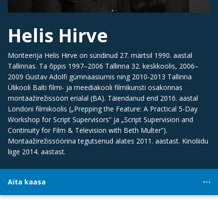
Helis Hirve
Monteerija Helis Hirve on sündinud 27. märtsil 1990. aastal
Tallinnas. Ta õppis 1997–2006 Tallinna 32. keskkoolis, 2006–
2009 Gustav Adolfi gümnaasiumis ning 2010-2013 Tallinna
Ülikooli Balti filmi- ja meediakooli filmikunsti osakonnas
montaažirežissööri erialal (BA). Täiendanud end 2016. aastal
Londoni filmikoolis („Prepping the Feature: A Practical 5-Day
Workshop for Script Supervisors“ ja „Script Supervision and
Continuity for Film & Television with Beth Multer“).
Montaažirežissöörina tegutsenud alates 2011. aastast. Kinoliidu
liige 2014. aastast.
Aita kaasa