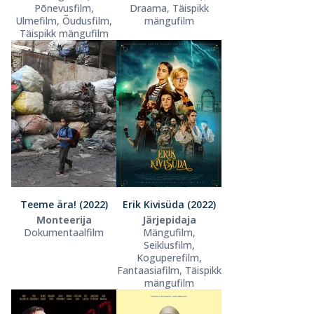
Põnevusfilm,
Draama, Täispikk
Ulmefilm, Õudusfilm,
mängufilm
Täispikk mängufilm
Teeme ära! (2022)
Erik Kivisüda (2022)
Monteerija
Järjepidaja
Dokumentaalfilm
Mängufilm,
Seiklusfilm,
Koguperefilm,
Fantaasiafilm, Täispikk
mängufilm