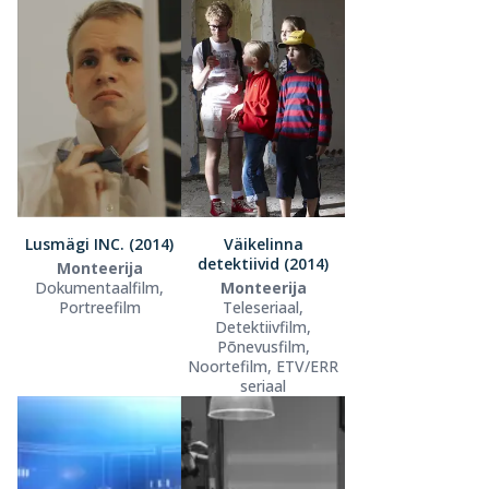
Lusmägi INC. (2014)
Väikelinna
detektiivid (2014)
Monteerija
Dokumentaalfilm,
Monteerija
Portreefilm
Teleseriaal,
Detektiivfilm,
Põnevusfilm,
Noortefilm, ETV/ERR
seriaal