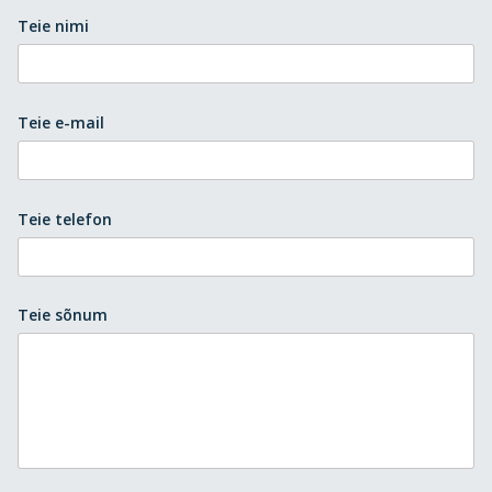
Teie nimi
Teie e-mail
Teie telefon
Teie sõnum