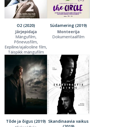
O2 (2020)
Südamering (2019)
Järjepidaja
Monteerija
Mängufilm,
Dokumentaalfilm
Põnevusfilm,
Eepiline/ajalooline film,
Täispikk mängufilm
Tõde ja õigus (2019)
Skandinaavia vaikus
(2019)