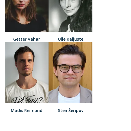
Getter Vahar
Ülle Kaljuste
Madis Reimund
Sten Šeripov