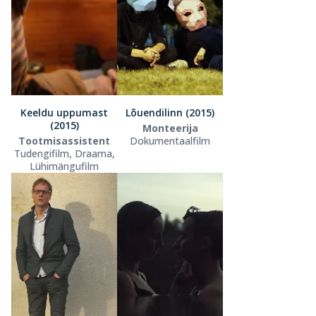
Keeldu uppumast
Lõuendilinn (2015)
(2015)
Monteerija
Tootmisassistent
Dokumentaalfilm
Tudengifilm, Draama,
Lühimängufilm