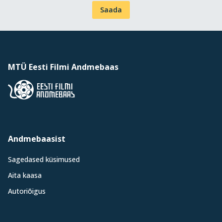
Saada
MTÜ Eesti Filmi Andmebaas
Andmebaasist
Sagedased küsimused
Aita kaasa
Autoriõigus