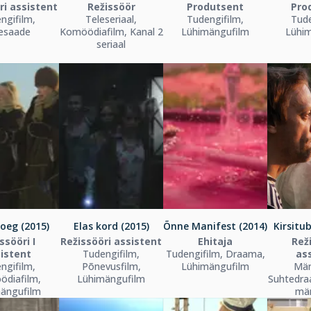
ri assistent
Režissöör
Produtsent
Pro
ngifilm,
Teleseriaal,
Tudengifilm,
Tude
esaade
Komöödiafilm, Kanal 2
Lühimängufilm
Lühi
seriaal
oeg (2015)
Elas kord (2015)
Õnne Manifest (2014)
Kirsitu
ssööri I
Režissööri assistent
Ehitaja
Reži
istent
Tudengifilm,
Tudengifilm, Draama,
as
ngifilm,
Põnevusfilm,
Lühimängufilm
Män
diafilm,
Lühimängufilm
Suhtedra
ängufilm
mä