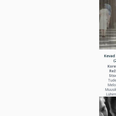
Kevad 
(
Kore
Rež
Sts
Tude
Melo
Muusik
Lühim