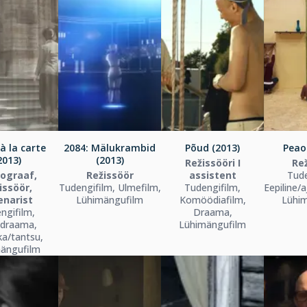
à la carte
2084: Mälukrambid
Põud (2013)
Peao
2013)
(2013)
Režissööri I
Re
ograaf,
Režissöör
assistent
Tude
issöör,
Tudengifilm, Ulmefilm,
Tudengifilm,
Eepiline/a
enarist
Lühimängufilm
Komöödiafilm,
Lühi
ngifilm,
Draama,
draama,
Lühimängufilm
a/tantsu,
ängufilm