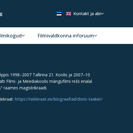
ng
Kontakt ja abi
ilmikogud
Filmivaldkonna inforuum
Õppis 1998–2007 Tallinna 21. Koolis ja 2007–10
ti Filmi- ja Meediakoolis mängufilmi režii erialal
“ raames magistrikraadi.
lekraat:
https://telekraat.ee/biograafiad/doris-taaker/