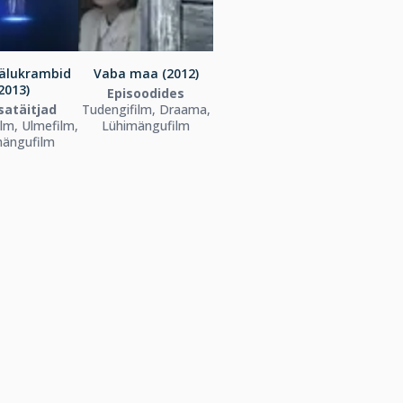
Mälukrambid
Vaba maa (2012)
2013)
Episoodides
satäitjad
Tudengifilm, Draama,
lm, Ulmefilm,
Lühimängufilm
mängufilm