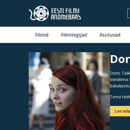
Filmid
Filmitegijad
Asutused
Dor
Doris Tääk
Vanalinna 
bakalaure
Tema telet
Loe eda