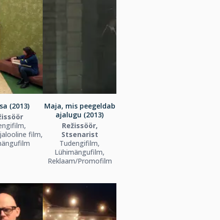
sa (2013)
Maja, mis peegeldab
ajalugu (2013)
žissöör
ngifilm,
Režissöör,
jalooline film,
Stsenarist
mängufilm
Tudengifilm,
Lühimängufilm,
Reklaam/Promofilm