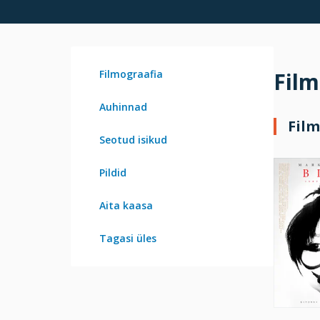
Filmograafia
Film
Auhinnad
Film
Seotud isikud
Pildid
Aita kaasa
Tagasi üles