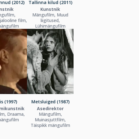
ennud (2012)
Tallinna kilud (2011)
nstnik
Kunstnik
gufilm,
Mängufilm, Muud
jalooline film,
liigitused,
mängufilm
Lühimängufilm
is (1997)
Metsluiged (1987)
mikunstnik
Asedirektor
lm, Draama,
Mängufilm,
mängufilm
Muinasjuttfilm,
Täispikk mängufilm