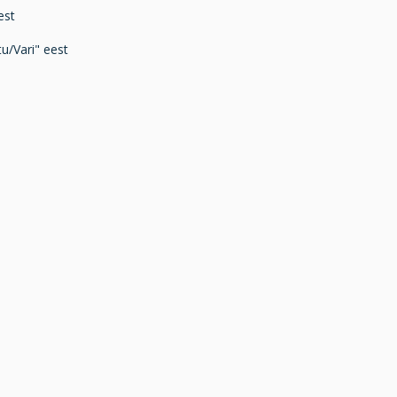
est
u/Vari" eest