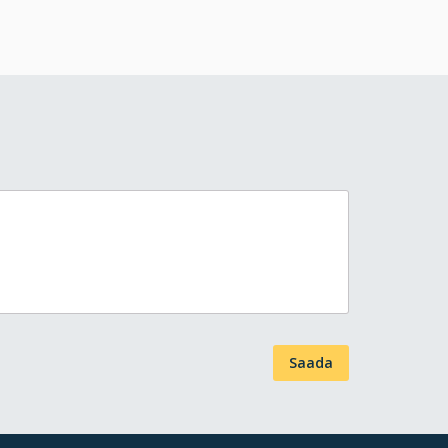
Saada