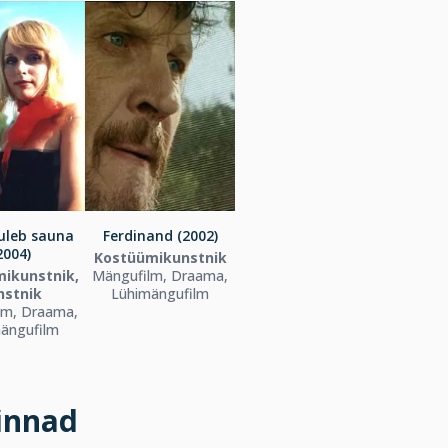
uleb sauna
Ferdinand (2002)
2004)
Kostüümikunstnik
ikunstnik,
Mängufilm, Draama,
nstnik
Lühimängufilm
lm, Draama,
ängufilm
innad