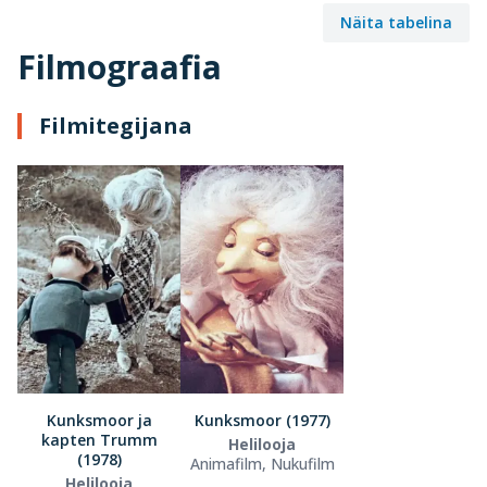
Näita tabelina
Filmograafia
Filmitegijana
Kunksmoor ja
Kunksmoor (1977)
kapten Trumm
Helilooja
(1978)
Animafilm, Nukufilm
Helilooja