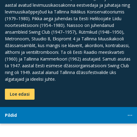
aastal avatud levimuusikaosakonna eestvedaja ja juhataja ning
levimuusikaõppejõud ka Tallinna Riiklikus Konservatooriumis
(1979–1980). Pikka aega juhendas ta Eesti Heliloojate Liidu
noortesektsiooni (1954–1980). Naissoo on juhendanud
ansambleid Swing Club (1947–1957), Rütmikud (1948–1950),
Metronoom, Stuudio 8, Ekspromt 4 ja Tallinna Muusikakooli
džässansamblit, kus mängis ise klaverit, akordioni, kontrabassi,
althorni ja ventiiltrombooni. Ta oli Eesti Raadio meeskvarteti
(1960) ja Tallinna Kammerkoori (1962) asutajaid. Samuti asutas
ta 1947. aastal Eesti esimese džässiorganisatsiooni Swing Club
ning oli 1949. aastal alanud Tallinna džässifestivalide üks
algatajaid ja ideelisi juhte.
Loe edasi
Pildid