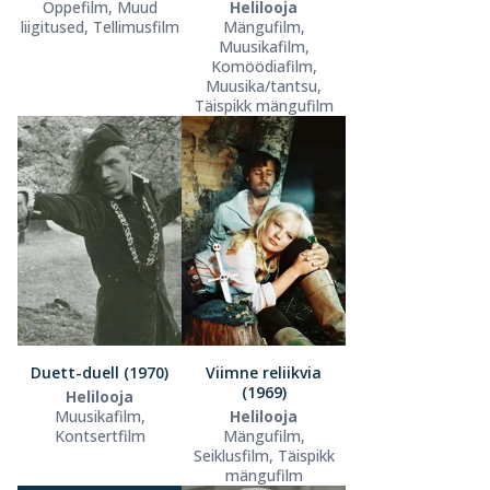
Õppefilm, Muud
Helilooja
liigitused, Tellimusfilm
Mängufilm,
Muusikafilm,
Komöödiafilm,
Muusika/tantsu,
Täispikk mängufilm
Duett-duell (1970)
Viimne reliikvia
(1969)
Helilooja
Muusikafilm,
Helilooja
Kontsertfilm
Mängufilm,
Seiklusfilm, Täispikk
mängufilm