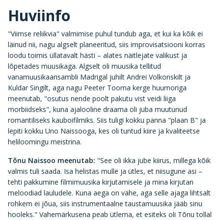
Huviinfo
"Viimse reliikvia" valmimise puhul tundub aga, et kui ka kõik ei
läinud nii, nagu algselt planeeritud, siis improvisatsiooni korras
loodu toimis üllatavalt hästi – alates näitlejate valikust ja
lõpetades muusikaga. Algselt oli muusika tellitud
vanamuusikaansambli Madrigal juhilt Andrei Volkonskilt ja
Kuldar Singilt, aga nagu Peeter Tooma kerge huumoriga
meenutab, "osutus nende poolt pakutu vist veidi liiga
morbiidseks", kuna ajalooline draama oli juba muutunud
romantiliseks kauboifilmiks. Siis tuligi kokku panna "plaan B" ja
lepiti kokku Uno Naissooga, kes oli tuntud kiire ja kvaliteetse
heliloomingu meistrina.
Tõnu Naissoo
meenutab:
"See oli ikka jube kiirus, millega kõik
valmis tuli saada. Isa helistas mulle ja ütles, et niisugune asi –
tehti pakkumine filmimuusika kirjutamisele ja mina kirjutan
meloodiad lauludele. Kuna aega on vähe, aga selle ajaga lihtsalt
rohkem ei jõua, siis instrumentaalne taustamuusika jääb sinu
hooleks." Vahemärkusena peab ütlema, et esiteks oli Tõnu tollal