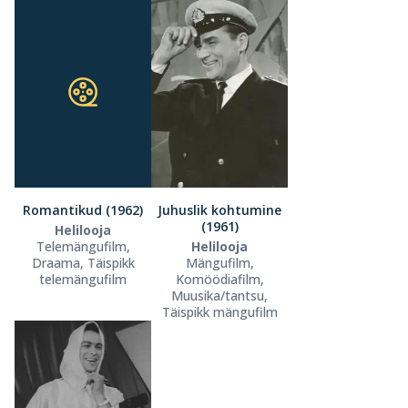
Romantikud (1962)
Juhuslik kohtumine
(1961)
Helilooja
Telemängufilm,
Helilooja
Draama, Täispikk
Mängufilm,
telemängufilm
Komöödiafilm,
Muusika/tantsu,
Täispikk mängufilm