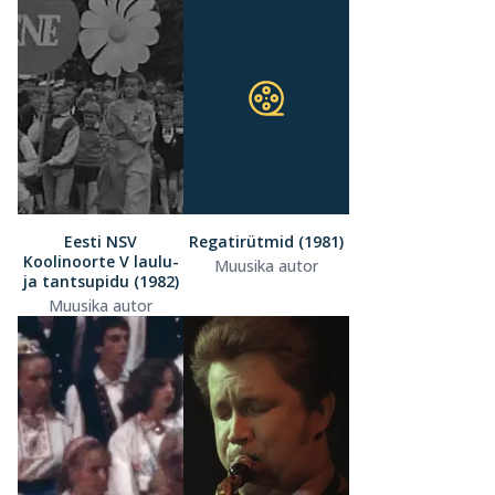
Eesti NSV
Regatirütmid (1981)
Koolinoorte V laulu-
Muusika autor
ja tantsupidu (1982)
Muusika autor