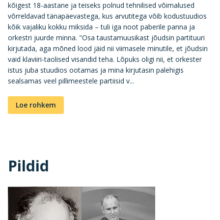
kõigest 18-aastane ja teiseks polnud tehnilised võimalused
võrreldavad tänapäevastega, kus arvutitega võib kodustuudios
kõik vajaliku kokku miksida – tuli iga noot paberile panna ja
orkestri juurde minna. "Osa taustamuusikast jõudsin partituuri
kirjutada, aga mõned lood jäid nii viimasele minutile, et jõudsin
vaid klaviiri-taolised visandid teha. Lõpuks oligi nii, et orkester
istus juba stuudios ootamas ja mina kirjutasin palehigis
sealsamas veel pillimeestele partiisid v...
Loe rohkem
Pildid