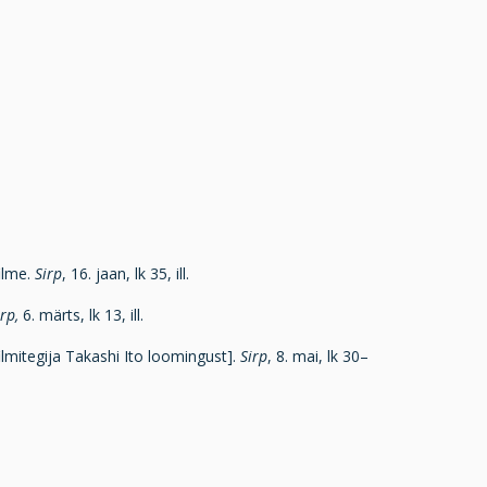
filme.
Sirp
, 16. jaan, lk 35, ill.
irp,
6. märts, lk 13, ill.
ilmitegija Takashi Ito loomingust].
Sirp
, 8. mai, lk 30–