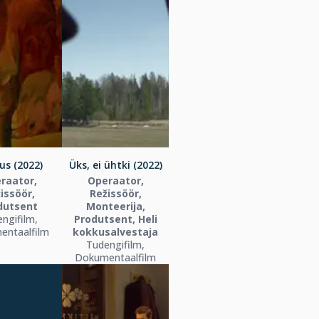
us (2022)
Üks, ei ühtki (2022)
raator,
Operaator,
issöör,
Režissöör,
dutsent
Monteerija,
ngifilm,
Produtsent, Heli
entaalfilm
kokkusalvestaja
Tudengifilm,
Dokumentaalfilm