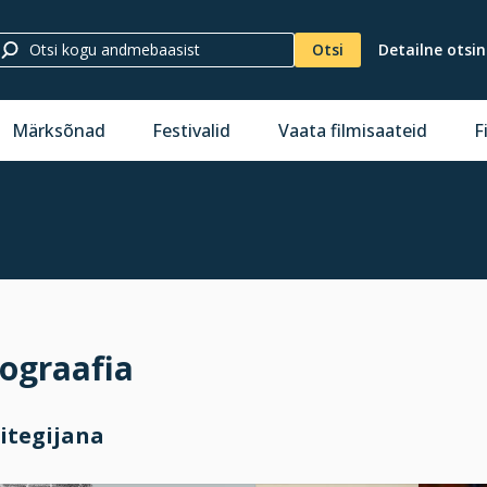
Otsi
Detailne otsi
Märksõnad
Festivalid
Vaata filmisaateid
F
ograafia
itegijana