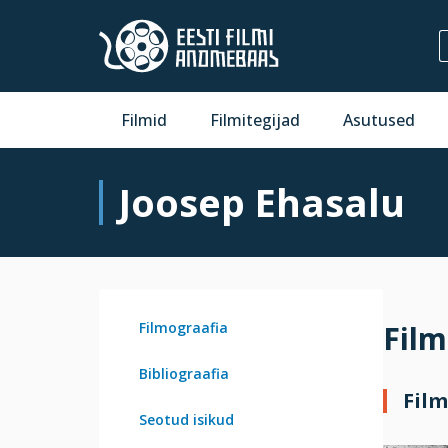
Filmid
Filmitegijad
Asutused
Joosep Ehasalu
Filmograafia
Film
Bibliograafia
Film
Seotud isikud