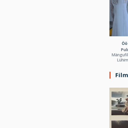
Öö 
Pul
Mängufi
Lühim
Fil