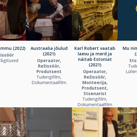
ammu (2022)
Austraalia jõulud
Karl Robert vaatab
Mu nim
(2021)
laevu ja merd ja
(
issöör
näitab Estoniat
liigitused
Operaator,
Sts
(2021)
Režissöör,
Tude
Produtsent
Operaator,
Lühi
Tudengifilm,
Režissöör,
Dokumentaalfilm
Monteerija,
Produtsent,
Stsenarist
Tudengifilm,
Dokumentaalfilm