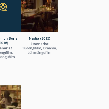
i on Boris
Nadja (2015)
2016)
Stsenarist
enarist
Tudengifilm, Draama,
ngifilm,
Lühimängufilm
mängufilm