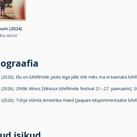
bum (2024)
ka autor
iograafia
. (2026). Elu on lühifilmide jaoks liiga pikk ehk miks ma ei kannata lühi
 (2026). Ohtlik Vilnius [Vilniuse lühifilmide festival 21.–27. jaanuarini].
S
. (2026). Tühja võimla Ameerika mäed [Jaapani eksperimentaalse lühif
ud isikud