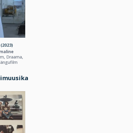
(2023)
maline
lm, Draama,
ängufilm
mimuusika