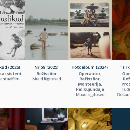
kud (2026)
Nr 59 (2025)
Fotoalbum (2024)
Tsirk
sassistent
Režissöör
Operaator,
Ope
ntaalfilm
Muud liigitused
Režissöör,
Rež
Monteerija,
Pro
Helikujundaja
Tude
Muud liigitused
Dokum