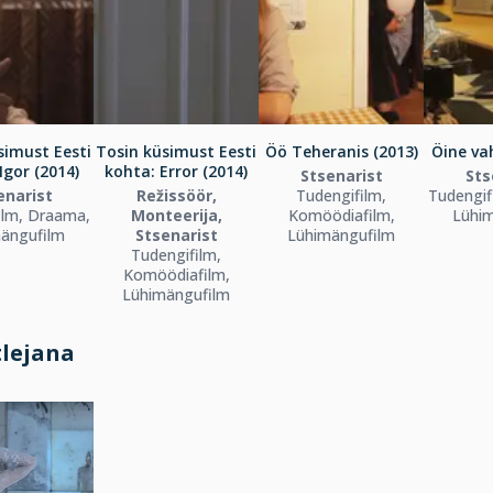
simust Eesti
Tosin küsimust Eesti
Öö Teheranis (2013)
Öine va
Igor (2014)
kohta: Error (2014)
Stsenarist
Sts
enarist
Režissöör,
Tudengifilm,
Tudengif
ilm, Draama,
Monteerija,
Komöödiafilm,
Lühi
ängufilm
Stsenarist
Lühimängufilm
Tudengifilm,
Komöödiafilm,
Lühimängufilm
tlejana