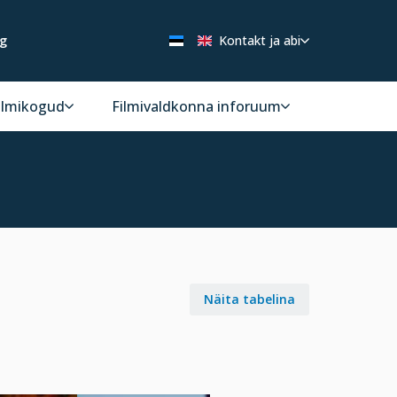
ng
Kontakt ja abi
ilmikogud
Filmivaldkonna inforuum
Näita tabelina