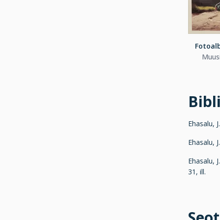
Fotoal
Muusi
Bibl
Ehasalu, J
Ehasalu, J.
Ehasalu, J
31, ill.
Seot