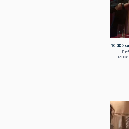
10 000 s
Rež
Muud 