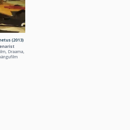
hetus (2013)
enarist
ilm, Draama,
mängufilm