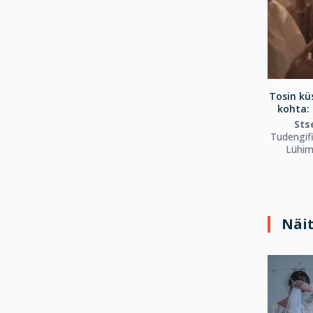
Tosin kü
kohta: 
Sts
Tudengif
Lühim
Näi