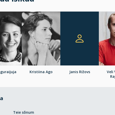
guraijuja
Kristiina Ago
Janis Rižovs
Veli
Ra
da
Teie sõnum