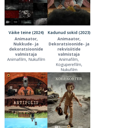
Väike teine (2024)
Kadunud sokid (2023)
Animaator,
Animaator,
Nukkude- ja
Dekoratsioonide- ja
dekoratsioonide
rekvisiitide
valmistaja
valmistaja
Animafilm, Nukufilm
Animafilm,
Koguperefilm,
Nukufilm