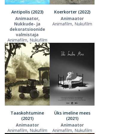
Antipolis (2023)
Koerkorter (2022)
Animaator,
Animaator
Nukkude- ja
Animafilm, Nukufilm
dekoratsioonide
valmistaja
Animafilm, Nukufilm
Taaskohtumine
Üks imeline mees
(2021)
(2021)
Animaator
Animaator
Animafilm, Nukufilm
Animafilm, Nukufilm