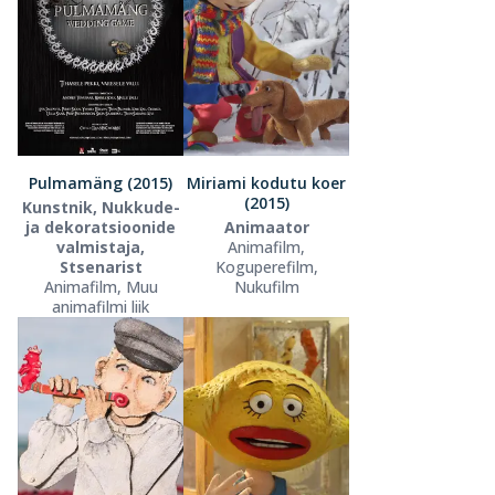
Pulmamäng (2015)
Miriami kodutu koer
(2015)
Kunstnik, Nukkude-
ja dekoratsioonide
Animaator
valmistaja,
Animafilm,
Stsenarist
Koguperefilm,
Animafilm, Muu
Nukufilm
animafilmi liik