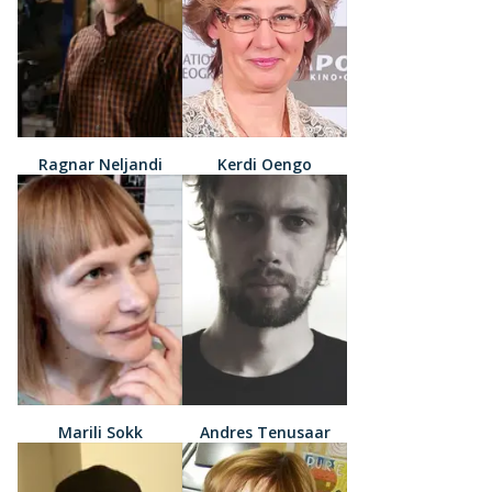
Ragnar Neljandi
Kerdi Oengo
Marili Sokk
Andres Tenusaar