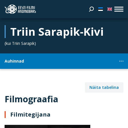
Triin Sarapik-Kivi
(kui Triin Sarapik)
Auhinnad
Näita tabelina
Filmograafia
Filmitegijana