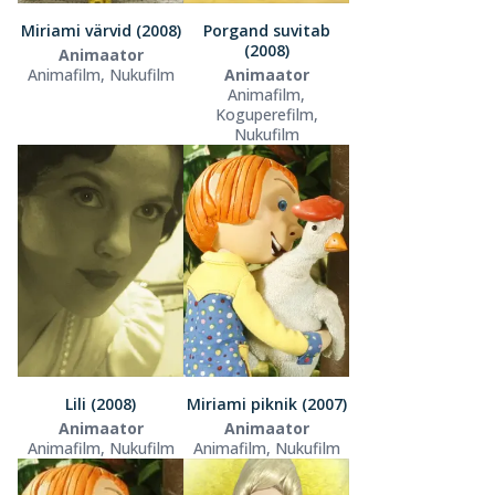
Miriami värvid (2008)
Porgand suvitab
(2008)
Animaator
Animafilm, Nukufilm
Animaator
Animafilm,
Koguperefilm,
Nukufilm
Lili (2008)
Miriami piknik (2007)
Animaator
Animaator
Animafilm, Nukufilm
Animafilm, Nukufilm