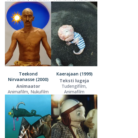
Teekond
Kaerajaan (1999)
Nirvaanasse (2000)
Teksti lugeja
Animaator
Tudengifilm,
Animafilm, Nukufilm
Animafilm