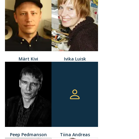
Märt Kivi
Ivika Luisk
Peep Pedmanson
Tiina Andreas