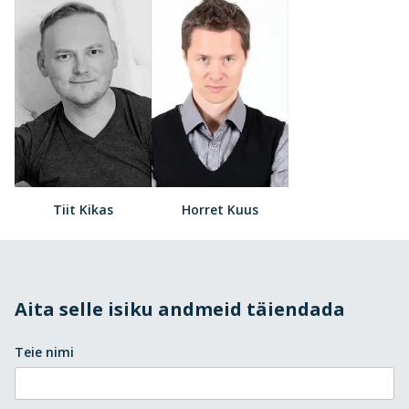
Tiit Kikas
Horret Kuus
Aita selle isiku andmeid täiendada
Teie nimi