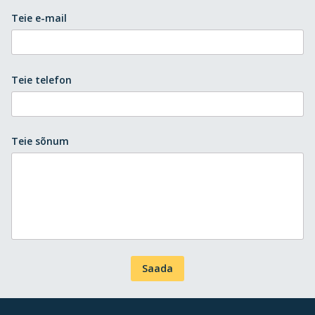
Teie e-mail
Teie telefon
Teie sõnum
Saada