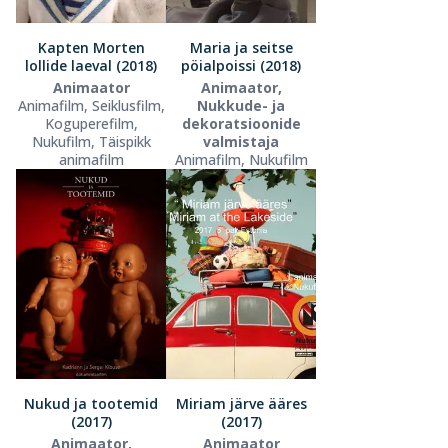
Kapten Morten
Maria ja seitse
lollide laeval (2018)
pöialpoissi (2018)
Animaator
Animaator,
Animafilm, Seiklusfilm,
Nukkude- ja
Koguperefilm,
dekoratsioonide
Nukufilm, Täispikk
valmistaja
animafilm
Animafilm, Nukufilm
Nukud ja tootemid
Miriam järve ääres
(2017)
(2017)
Animaator,
Animaator