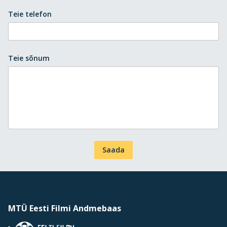
Teie telefon
Teie sõnum
Saada
MTÜ Eesti Filmi Andmebaas