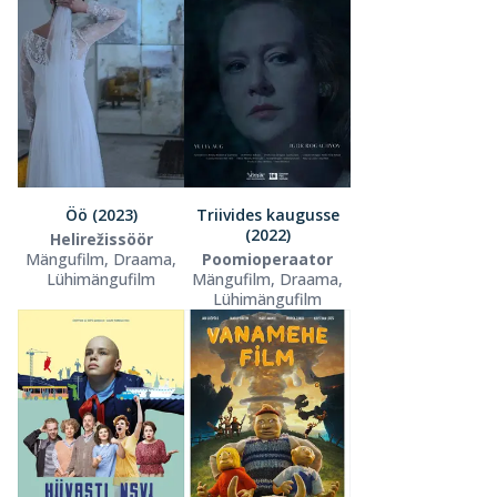
Öö (2023)
Triivides kaugusse
(2022)
Helirežissöör
Mängufilm, Draama,
Poomioperaator
Lühimängufilm
Mängufilm, Draama,
Lühimängufilm