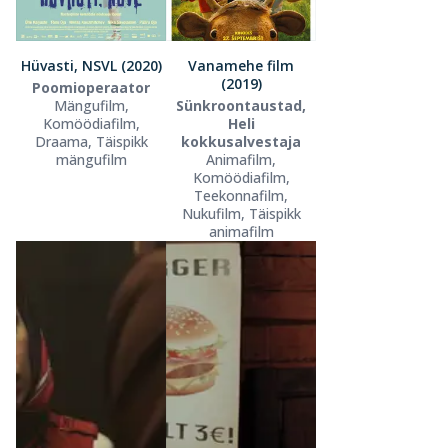
Hüvasti, NSVL (2020)
Vanamehe film
(2019)
Poomioperaator
Mängufilm,
Sünkroontaustad,
Komöödiafilm,
Heli
Draama, Täispikk
kokkusalvestaja
mängufilm
Animafilm,
Komöödiafilm,
Teekonnafilm,
Nukufilm, Täispikk
animafilm