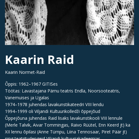
Kaarin Raid
Kaarin Normet-Raid
Õppis: 1962–1967 GITISes
Töötas: Lavastajana Pärnu teatris Endla, Noorsooteatris,
Vanemuises ja Ugalas
1974–1978 juhendas lavakunstikateedri VIII lendu
1994–1999 oli Viljandi Kultuurikolledži õppejõud
Õppejõuna juhendas Raid lisaks lavakunstikooli VIII lennule
(Merle Talvik, Aivar Tommingas, Raivo Rüütel, Enn Keerd jt) ka
XII lennu õpilasi (Anne Türnpu, Liina Tennosaar, Piret Päär jt)
ning teatritudengeid Viljandi kultuuriakadeemias.