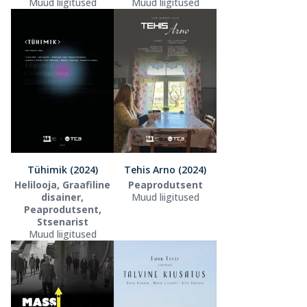
Muud liigitused
Muud liigitused
Tühimik (2024)
Tehis Arno (2024)
Helilooja, Graafiline
Peaprodutsent
disainer,
Muud liigitused
Peaprodutsent,
Stsenarist
Muud liigitused