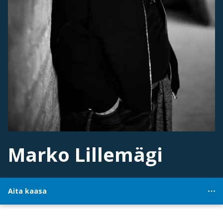
Marko Lillemägi
Aita kaasa