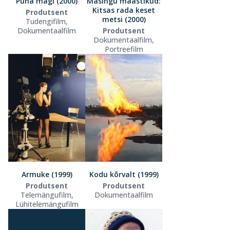
Püha mägi (2000)
Masingu maastikud:
Kitsas rada keset
Produtsent
metsi (2000)
Tudengifilm,
Dokumentaalfilm
Produtsent
Dokumentaalfilm,
Portreefilm
Armuke (1999)
Kodu kõrvalt (1999)
Produtsent
Produtsent
Telemängufilm,
Dokumentaalfilm
Lühitelemängufilm