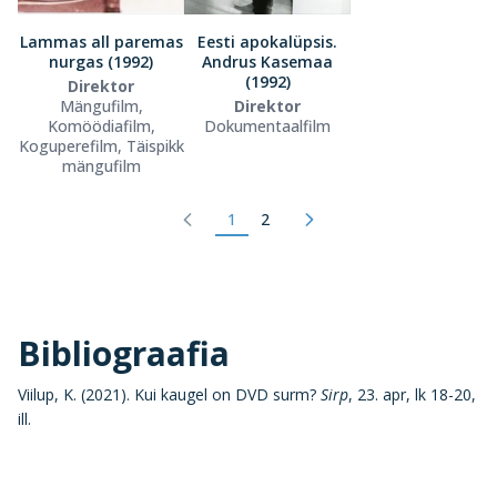
Lammas all paremas
Eesti apokalüpsis.
nurgas (1992)
Andrus Kasemaa
(1992)
Direktor
Mängufilm,
Direktor
Komöödiafilm,
Dokumentaalfilm
Koguperefilm, Täispikk
mängufilm
1
2
Bibliograafia
Viilup, K. (2021). Kui kaugel on DVD surm?
Sirp
, 23. apr, lk 18-20,
ill.