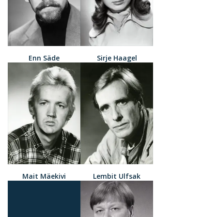
Enn Säde
Sirje Haagel
Mait Mäekivi
Lembit Ulfsak