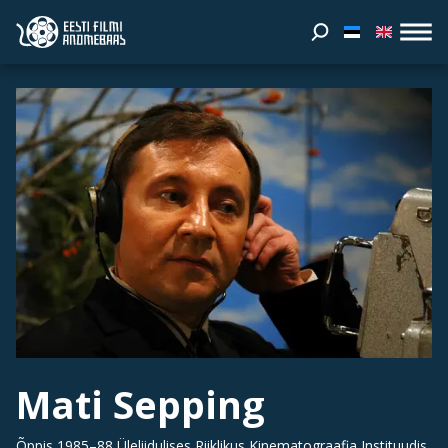
Mati Sepping
Õppis 1985–88 Üleliidulises Riiklikus Kinematograafia Instituudis