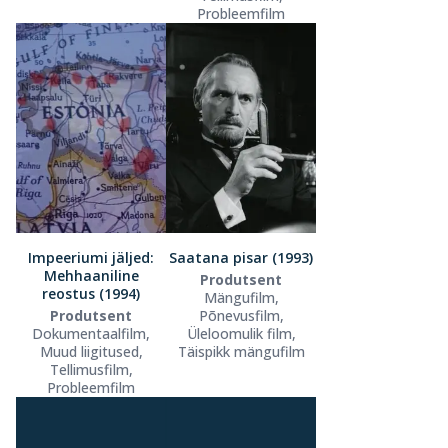
Probleemfilm
Impeeriumi jäljed:
Saatana pisar (1993)
Mehhaaniline
Produtsent
reostus (1994)
Mängufilm,
Produtsent
Põnevusfilm,
Dokumentaalfilm,
Üleloomulik film,
Muud liigitused,
Täispikk mängufilm
Tellimusfilm,
Probleemfilm