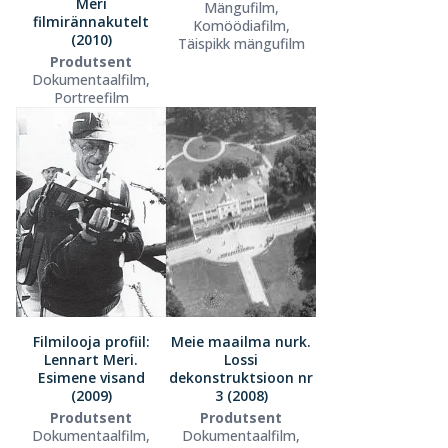
Meri
Mängufilm,
filmirännakutelt
Komöödiafilm,
(2010)
Täispikk mängufilm
Produtsent
Dokumentaalfilm,
Portreefilm
Filmilooja profiil:
Meie maailma nurk.
Lennart Meri.
Lossi
Esimene visand
dekonstruktsioon nr
(2009)
3 (2008)
Produtsent
Produtsent
Dokumentaalfilm,
Dokumentaalfilm,