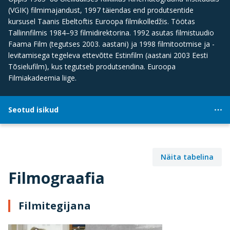
(VGIK) filmimajandust, 1997 täiendas end produtsentide
kursusel Taanis Ebeltoftis Euroopa filmikolledžis. Töötas
Tallinnfilmis 1984–93 filmidirektorina. 1992 asutas filmistuudio
Faama Film (tegutses 2003. aastani) ja 1998 filmitootmise ja -
levitamisega tegeleva ettevõtte Estinfilm (aastani 2003 Eesti
Tõsielufilm), kus tegutseb produtsendina. Euroopa
Filmiakadeemia liige.
Seotud isikud
Näita tabelina
Filmograafia
Filmitegijana