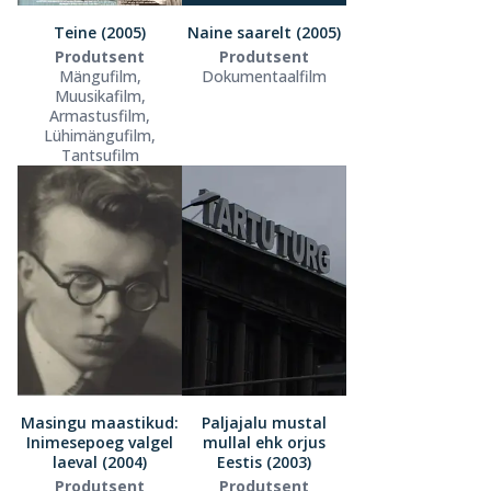
Teine (2005)
Naine saarelt (2005)
Produtsent
Produtsent
Mängufilm,
Dokumentaalfilm
Muusikafilm,
Armastusfilm,
Lühimängufilm,
Tantsufilm
Masingu maastikud:
Paljajalu mustal
Inimesepoeg valgel
mullal ehk orjus
laeval (2004)
Eestis (2003)
Produtsent
Produtsent