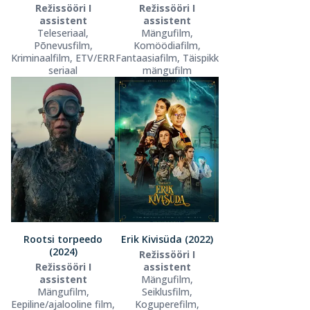
Režissööri I
Režissööri I
assistent
assistent
Teleseriaal,
Mängufilm,
Põnevusfilm,
Komöödiafilm,
Kriminaalfilm, ETV/ERR
Fantaasiafilm, Täispikk
seriaal
mängufilm
Rootsi torpeedo
Erik Kivisüda (2022)
(2024)
Režissööri I
Režissööri I
assistent
assistent
Mängufilm,
Mängufilm,
Seiklusfilm,
Eepiline/ajalooline film,
Koguperefilm,