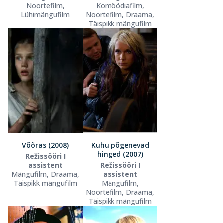
Noortefilm,
Komöödiafilm,
Lühimängufilm
Noortefilm, Draama,
Täispikk mängufilm
Võõras (2008)
Kuhu põgenevad
hinged (2007)
Režissööri I
assistent
Režissööri I
Mängufilm, Draama,
assistent
Täispikk mängufilm
Mängufilm,
Noortefilm, Draama,
Täispikk mängufilm