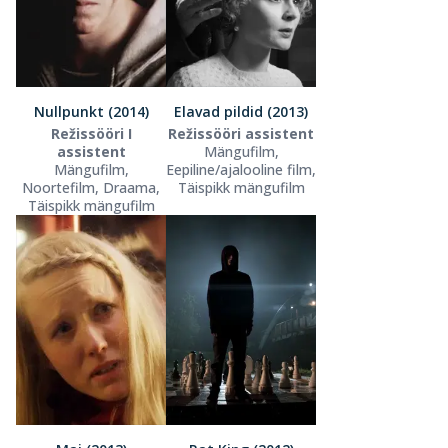
Nullpunkt (2014)
Elavad pildid (2013)
Režissööri I
Režissööri assistent
assistent
Mängufilm,
Mängufilm,
Eepiline/ajalooline film,
Noortefilm, Draama,
Täispikk mängufilm
Täispikk mängufilm