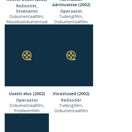
äärmusesse (2002)
Režissöör,
Stsenarist
Operaator
Dokumentaalfilm,
Tudengifilm,
Muusikadokumentaal
Dokumentaalfilm
Uuesti elus (2002)
Viirastused (2002)
Operaator
Režissöör
Dokumentaalfilm,
Tudengifilm,
Probleemfilm
Dokumentaalfilm