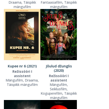
Draama, Täispikk
Fantaasiafilm, Täispikk
mängufilm
mängufilm
Kupee nr 6 (2021)
Jõulud džunglis
(2020)
Režissööri I
assistent
Režissööri I
Mängufilm, Draama,
assistent
Täispikk mängufilm
Mängufilm,
Seiklusfilm,
Koguperefilm, Täispikk
mängufilm