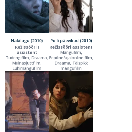
Näkilugu (2010)
Polli päevikud (2010)
Režissööri I
Režissööri assistent
assistent
Mängufilm,
Tudengifilm, Draama,
Eepiline/ajalooline film,
Muinasjuttfilm,
Draama, Täispikk
Lühimängufilm
mängufilm