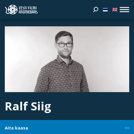
Ralf Siig
Aita kaasa