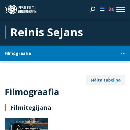
Reinis Sejans
Filmograafia
Näita tabelina
Filmograafia
Filmitegijana