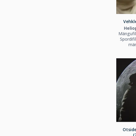
Vehkle
Helio
Mängufi
Spordifi
män
Otside
(