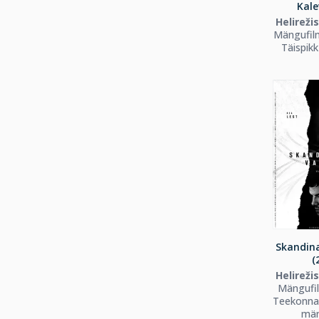
Kale
Helirežis
Mängufilm
Täispik
Skandina
(
Helirežis
Mängufi
Teekonnaf
män