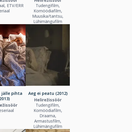
režissöör
Helirežissöör
aal, ETV/ERR
Tudengifilm,
eriaal
Komöödiafilm,
Muusika/tantsu,
Lühimängufilm
jälle pihta
Aeg ei peatu (2012)
2013)
Helirežissöör
režissöör
Tudengifilm,
eseriaal
Komöödiafilm,
Draama,
Armastusfilm,
Lühimängufilm