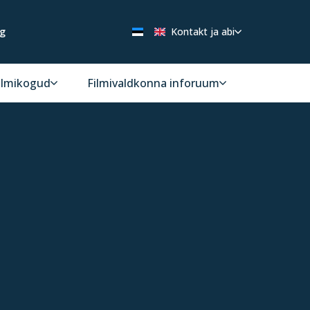
ng
Kontakt ja abi
ilmikogud
Filmivaldkonna inforuum