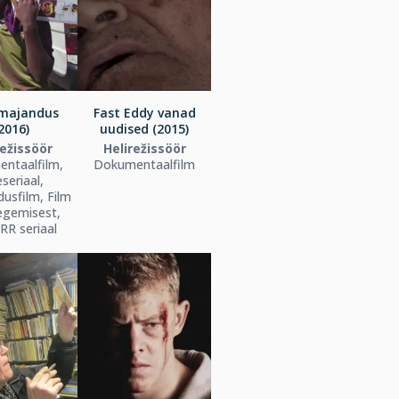
majandus
Fast Eddy vanad
2016)
uudised (2015)
režissöör
Helirežissöör
ntaalfilm,
Dokumentaalfilm
seriaal,
dusfilm, Film
tegemisest,
RR seriaal