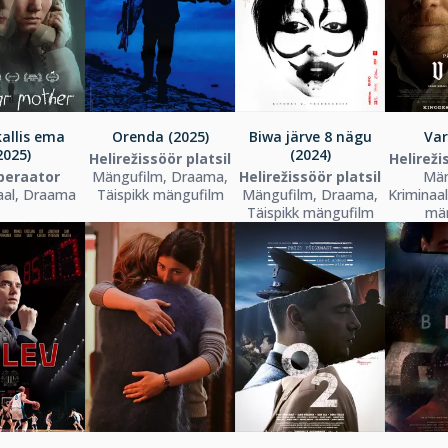
allis ema
Orenda (2025)
Biwa järve 8 nägu
Var
2025)
(2024)
Helirežissöör platsil
Helireži
peraator
Mängufilm, Draama,
Helirežissöör platsil
Män
aal, Draama
Täispikk mängufilm
Mängufilm, Draama,
Kriminaal
Täispikk mängufilm
mä