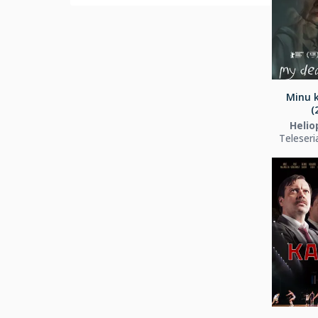
Minu k
(
Helio
Teleseri