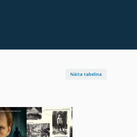
Näita tabelina