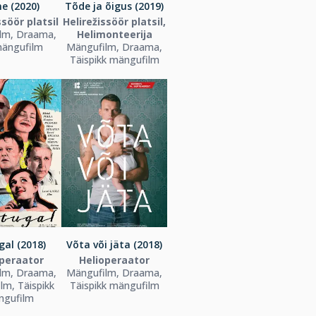
ne (2020)
Tõde ja õigus (2019)
ssöör platsil
Helirežissöör platsil,
lm, Draama,
Helimonteerija
mängufilm
Mängufilm, Draama,
Täispikk mängufilm
gal (2018)
Võta või jäta (2018)
operaator
Helioperaator
lm, Draama,
Mängufilm, Draama,
ilm, Täispikk
Täispikk mängufilm
ngufilm