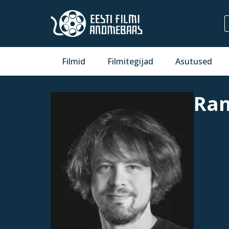
Filmid
Filmitegijad
Asutused
Ran