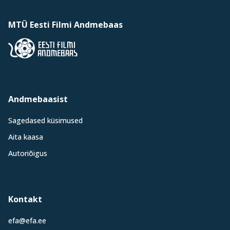
MTÜ Eesti Filmi Andmebaas
Andmebaasist
Sagedased küsimused
Aita kaasa
Autoriõigus
Kontakt
efa@efa.ee