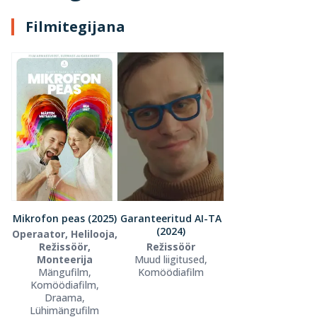
Filmitegijana
Mikrofon peas (2025)
Garanteeritud AI-TA
(2024)
Operaator, Helilooja,
Režissöör,
Režissöör
Monteerija
Muud liigitused,
Mängufilm,
Komöödiafilm
Komöödiafilm,
Draama,
Lühimängufilm