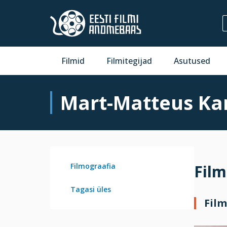
Filmid
Filmitegijad
Asutused
Mart-Matteus K
Filmograafia
Film
Tagasi üles
Film