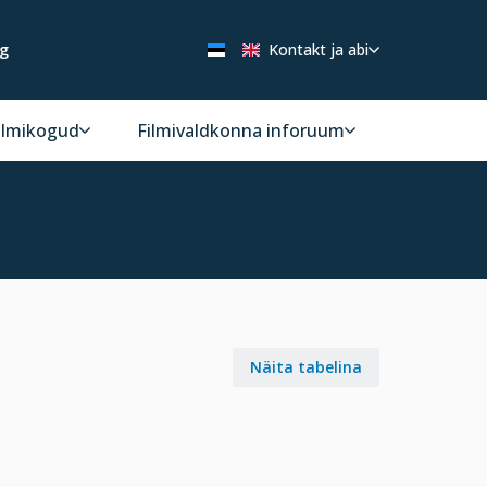
ng
Kontakt ja abi
ilmikogud
Filmivaldkonna inforuum
Näita tabelina