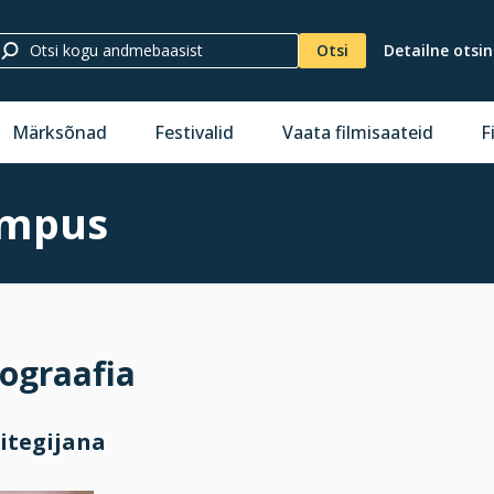
Otsi
Detailne otsi
Märksõnad
Festivalid
Vaata filmisaateid
F
ampus
ograafia
itegijana