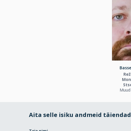
Basse
Rež
Mont
Sts
Muud 
Aita selle isiku andmeid täienda
Teie nimi