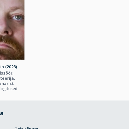
in (2023)
issöör,
eerija,
enarist
liigitused
da
Teie sõnum