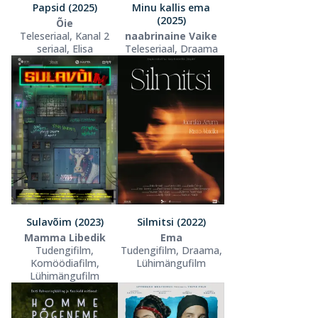
Papsid (2025)
Minu kallis ema
(2025)
Õie
Teleseriaal, Kanal 2
naabrinaine Vaike
seriaal, Elisa
Teleseriaal, Draama
Sulavõim (2023)
Silmitsi (2022)
Mamma Libedik
Ema
Tudengifilm,
Tudengifilm, Draama,
Komöödiafilm,
Lühimängufilm
Lühimängufilm