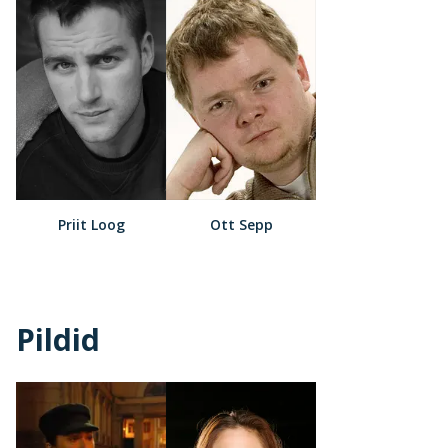
Priit Loog
Ott Sepp
Pildid