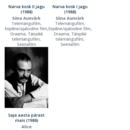
Narva kosk II jagu
Narva kosk I jagu
(1988)
(1988)
Siina Aunvärk
Siina Aunvärk
Telemängufilm,
Telemängufilm,
Eepiline/ajalooline film,
Eepiline/ajalooline film,
Draama, Täispikk
Draama, Täispikk
telemängufilm,
telemängufilm,
Seeriafilm
Seeriafilm
Saja aasta pärast
mais (1986)
Alice