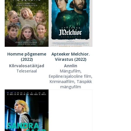
Homme põgeneme
Apteeker Melchior.
(2022)
Viirastus (2022)
Kõrvalosatäitjad
Annlin
Teleseriaal
Mängufilm,
Eepiline/ajalooline film,
Kriminaalfilm, Täispikk
mängufilm