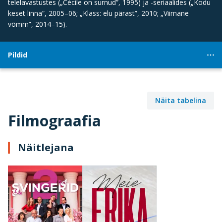
telelavastustes („Cécile on surnud”, 1995) ja -seriaalides („Kodu
keset linna”, 2005–06; „Klass: elu pärast”, 2010; „Viimane
võmm”, 2014–15).
Pildid
Näita tabelina
Filmograafia
Näitlejana