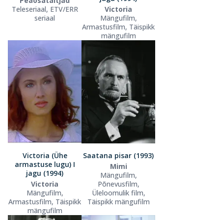
Peaosatäitjad
Teleseriaal, ETV/ERR
Victoria
seriaal
Mängufilm,
Armastusfilm, Täispikk
mängufilm
Victoria (Ühe
Saatana pisar (1993)
armastuse lugu) I
Mimi
jagu (1994)
Mängufilm,
Victoria
Põnevusfilm,
Mängufilm,
Üleloomulik film,
Armastusfilm, Täispikk
Täispikk mängufilm
mängufilm