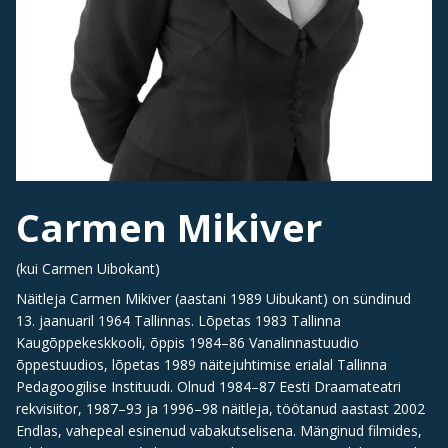
Carmen Mikiver
(kui Carmen Uibokant)
Näitleja Carmen Mikiver (aastani 1989 Uibukant) on sündinud
13. jaanuaril 1964 Tallinnas. Lõpetas 1983 Tallinna
Kaugõppekeskkooli, õppis 1984–86 Vanalinnastuudio
õppestuudios, lõpetas 1989 näitejuhtimise erialal Tallinna
Pedagoogilise Instituudi. Olnud 1984–87 Eesti Draamateatri
rekvisiitor, 1987–93 ja 1996–98 näitleja, töötanud aastast 2002
Endlas, vahepeal esinenud vabakutselisena. Mänginud filmides,