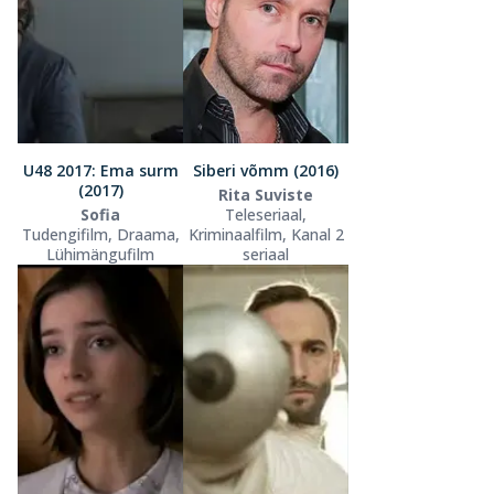
U48 2017: Ema surm
Siberi võmm (2016)
(2017)
Rita Suviste
Sofia
Teleseriaal,
Tudengifilm, Draama,
Kriminaalfilm, Kanal 2
Lühimängufilm
seriaal