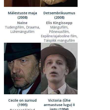
Mälestuste maja
Detsembrikuumus
(2008)
(2008)
Naine
Elis Kingissepp
Tudengifilm, Draama,
Mängufilm,
Lühimängufilm
Põnevusfilm,
Eepiline/ajalooline film,
Täispikk mängufilm
Cecile on surnud
Victoria (Ühe
(1995)
armastuse lugu) II
jagu (1994)