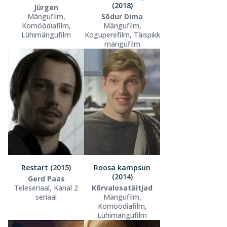
(2018)
Jürgen
Mängufilm,
Sõdur Dima
Komöödiafilm,
Mängufilm,
Lühimängufilm
Koguperefilm, Täispikk
mängufilm
Restart (2015)
Roosa kampsun
(2014)
Gerd Paas
Teleseriaal, Kanal 2
Kõrvalosatäitjad
seriaal
Mängufilm,
Komöödiafilm,
Lühimängufilm