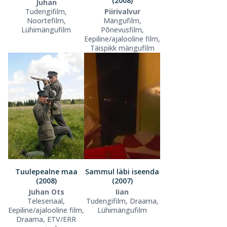
(2008)
Juhan
Tudengifilm,
Piirivalvur
Noortefilm,
Mängufilm,
Lühimängufilm
Põnevusfilm,
Eepiline/ajalooline film,
Täispikk mängufilm
Tuulepealne maa
Sammul läbi iseenda
(2008)
(2007)
Juhan Ots
Iian
Teleseriaal,
Tudengifilm, Draama,
Eepiline/ajalooline film,
Lühimängufilm
Draama, ETV/ERR