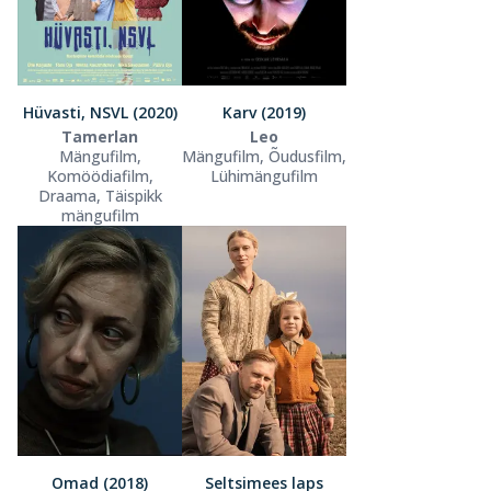
Hüvasti, NSVL (2020)
Karv (2019)
Tamerlan
Leo
Mängufilm,
Mängufilm, Õudusfilm,
Komöödiafilm,
Lühimängufilm
Draama, Täispikk
mängufilm
Omad (2018)
Seltsimees laps