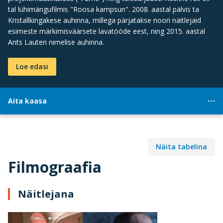
tal lühimängufilmis "Roosa kampsun". 2008. aastal pälvis ta
Kristallkingakese auhinna, millega pärjatakse noori näitlejaid
esimeste märkimisväärsete lavatööde eest, ning 2015. aastal
Ants Lauteri nimelise auhinna.
Loe edasi
Aita kaasa
Näita tabelina
Filmograafia
Näitlejana