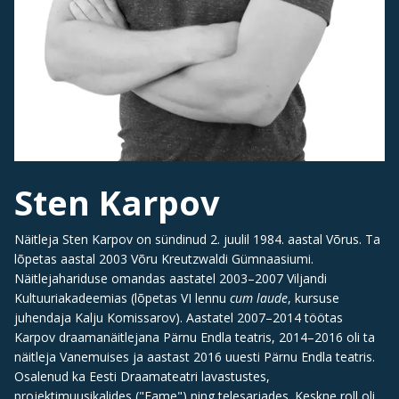
Sten Karpov
Näitleja Sten Karpov on sündinud 2. juulil 1984. aastal Võrus. Ta
lõpetas aastal 2003 Võru Kreutzwaldi Gümnaasiumi.
Näitlejahariduse omandas aastatel 2003–2007 Viljandi
Kultuuriakadeemias (lõpetas VI lennu
cum laude
, kursuse
juhendaja Kalju Komissarov). Aastatel 2007–2014 töötas
Karpov draamanäitlejana Pärnu Endla teatris, 2014–2016 oli ta
näitleja Vanemuises ja aastast 2016 uuesti Pärnu Endla teatris.
Osalenud ka Eesti Draamateatri lavastustes,
projektimuusikalides ("Fame") ning telesarjades. Keskne roll oli