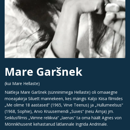
Mare Garšnek
(kui Mare Hellaste)
Näitleja Mare Garšnek (sünninimega Hellaste) oli omaaegne
moeajakirja Siluett mannekeen, kes mängis Kaljo Kiisa filmides
„Me olime 18 aastased“ (1965, Virve Teenus) ja „Hullumeelsus“
(1968, Sophie), Arvo Kruusemendi „Suves“ (neiu Ärnja) jm.
Seiklusfilmis „Viimne reliikvia“ „laenas“ ta oma häält Agnes von
Mönnikhusenit kehastanud lätlannale Ingrida Andrinale.