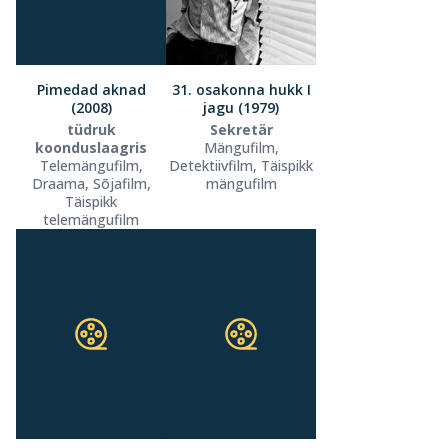
Pimedad aknad
31. osakonna hukk I
(2008)
jagu (1979)
tüdruk
Sekretär
koonduslaagris
Mängufilm,
Telemängufilm,
Detektiivfilm, Täispikk
Draama, Sõjafilm,
mängufilm
Täispikk
telemängufilm