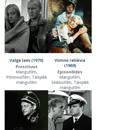
Valge laev (1970)
Viimne reliikvia
(1969)
Prostituut
Mängufilm,
Episoodides
Põnevusfilm, Täispikk
Mängufilm,
mängufilm
Seiklusfilm, Täispikk
mängufilm