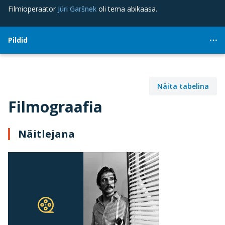
Filmioperaator
Jüri Garšnek
oli tema abikaasa.
Pildid
Näita tabelina
Filmograafia
Näitlejana