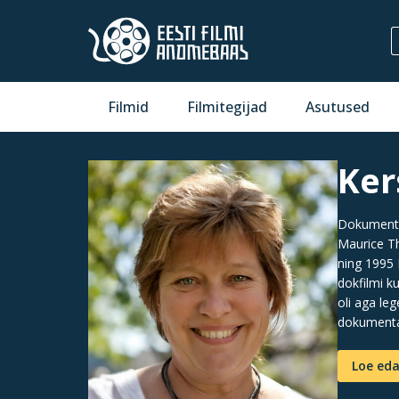
Filmid
Filmitegijad
Asutused
Ker
Dokumentaa
Maurice Th
ning 1995 
dokfilmi k
oli aga le
dokumentaa
Loe eda