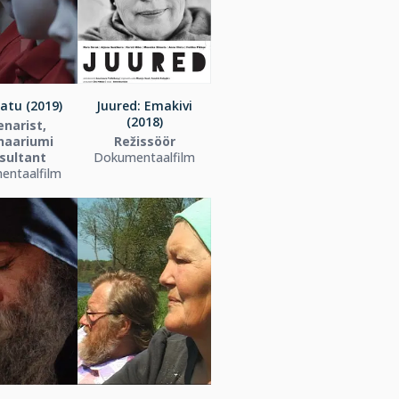
atu (2019)
Juured: Emakivi
(2018)
enarist,
naariumi
Režissöör
sultant
Dokumentaalfilm
entaalfilm