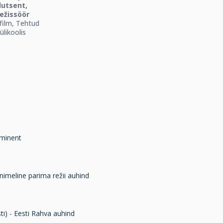
dutsent,
režissöör
film, Tehtud
sülikoolis
ominent
-nimeline parima režii auhind
i) - Eesti Rahva auhind