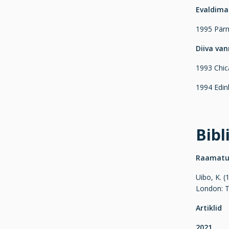
Evaldima
1995 Pärn
Diiva van
1993 Chica
1994 Edin
Bibl
Raamat
Uibo, K. (
London: 
Artiklid
2021