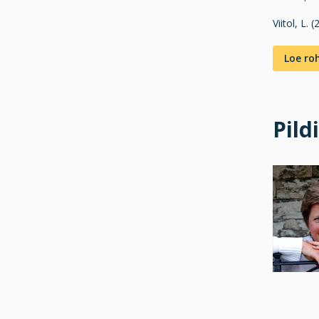
Viitol, L. 
Loe r
Pild