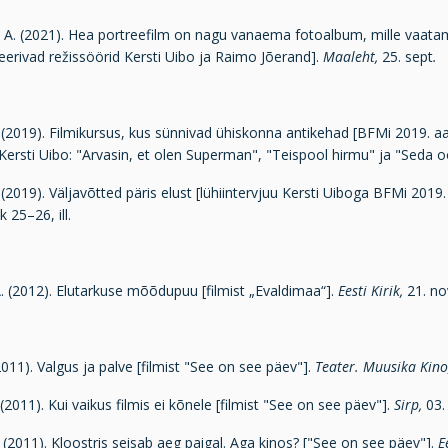
. A. (2021). Hea portreefilm on nagu vanaema fotoalbum, mille vaatam
rivad režissöörid Kersti Uibo ja Raimo Jõerand].
Maaleht,
25. sept
.
 (2019). Filmikursus, kus sünnivad ühiskonna antikehad [BFMi 2019. 
Kersti Uibo: "Arvasin, et olen Superman", "Teispool hirmu" ja "Seda 
(2019). Väljavõtted päris elust [lühiintervjuu Kersti Uiboga BFMi 20
lk 25–26, ill.
. (2012). Elutarkuse mõõdupuu [filmist „Evaldimaa“].
Eesti Kirik,
21. no
 (2011). Valgus ja palve [filmist "See on see päev"].
Teater. Muusika Kino
 (2011). Kui vaikus filmis ei kõnele [filmist "See on see päev"].
Sirp,
03. 
 (2011). Kloostris seisab aeg paigal. Aga kinos? ["See on see päev"].
E