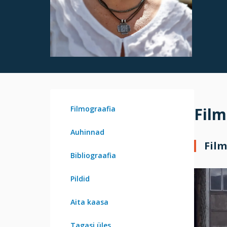
Filmograafia
Film
Auhinnad
Film
Bibliograafia
Pildid
Aita kaasa
Tagasi üles