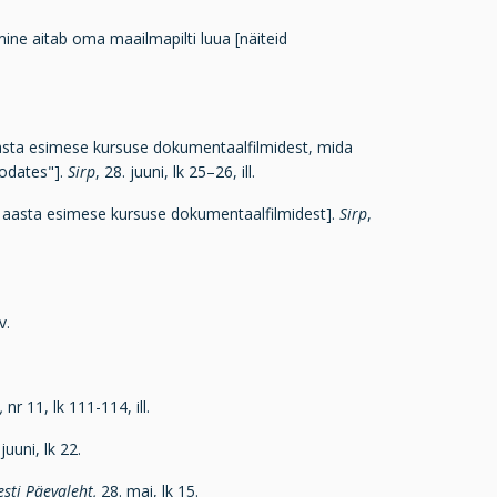
ine aitab oma maailmapilti luua [näiteid
aasta esimese kursuse dokumentaalfilmidest, mida
oodates"].
Sirp
, 28. juuni, lk 25–26, ill.
19. aasta esimese kursuse dokumentaalfilmidest].
Sirp
,
v.
,
nr 11, lk 111-114, ill.
juuni, lk 22.
esti Päevaleht,
28. mai, lk 15.