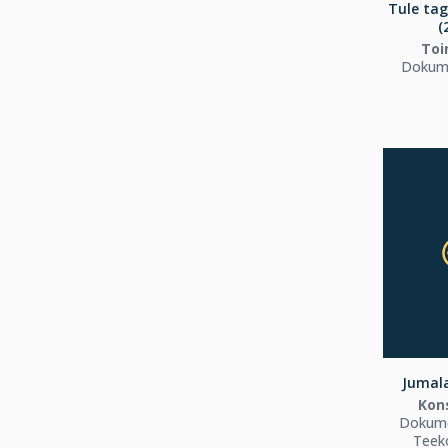
Tule tag
(
Toi
Dokume
Jumala
Kon
Dokume
Teek