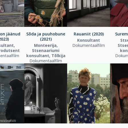
 on jäänud
Sõda ja puuhobune
Rauaniit (2020)
Surem
2023)
(2021)
Konsultant
Sts
ultant,
Monteerija,
Dokumentaalfilm
Stse
rodutsent
Stsenaariumi
kon
ntaalfilm
konsultant, Tõlkija
Dokum
Dokumentaalfilm