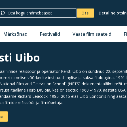
Otsi
Detailne otsi
Märksõnad
Festivalid
Vaata filmisaateid
F
sti Uibo
lfilmide režissöör ja operaator Kersti Uibo on sündinud 22. septem
orezi nimelise võõrkeelte instituudi inglise ja saksa filoloogina, 1991
National Film and Television School'i (NFTS) dokumentaalfilmi režii magi
ursust itaallane Herb DiGioia, kes on seotud 1960.–1970. aastate USA
gendaarne Richard Leacock. 1985–2015 elas Uibo Londonis ning aastast 
lfilmide režissöör ja filmiõpetaja.
si