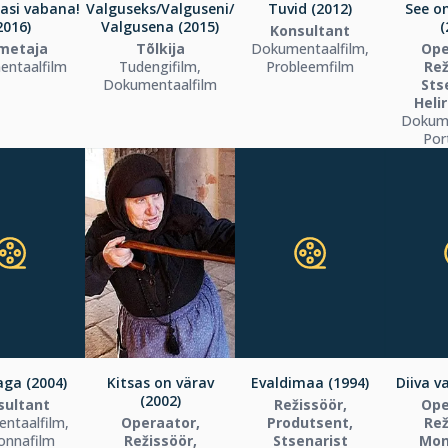
asi vabana!
Valguseks/Valguseni/
Tuvid (2012)
See o
2016)
Valgusena (2015)
(
Konsultant
metaja
Tõlkija
Dokumentaalfilm,
Ope
ntaalfilm
Tudengifilm,
Probleemfilm
Rež
Dokumentaalfilm
Sts
Heli
Dokume
Por
ga (2004)
Kitsas on värav
Evaldimaa (1994)
Diiva v
(2002)
sultant
Režissöör,
Ope
ntaalfilm,
Operaator,
Produtsent,
Rež
onnafilm
Režissöör,
Stsenarist
Mon