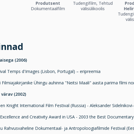
Produtsent
Tudengifilm, Tehtud
Pro
Dokumentaalfilm
välisülikoolis
Heli
Tudengi
väli
innad
aisega (2006)
ival Temps d'Images (Lisbon, Portugal) – eripreemia
 Filmiajakirjanike Ühingu auhinna "Neitsi Maali" aasta parima filmi n
 värav (2002)
n Knight International Film Festival (Russia) - Aleksander Sidelnikovi
Excellence and Creativity Award in USA - 2003 the Best Documentary
u Rahvusvaheline Dokumentaal- ja Antropoloogiafilmide Festival (Eest