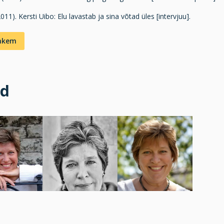
(2011). Kersti Uibo: Elu lavastab ja sina võtad üles [intervjuu].
ohkem
id