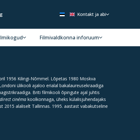
ng
Kontakt ja abi
ilmikogud
Filmivaldkonna inforuum
bril 1956 Kilingi-Nõmmel. Lõpetas 1980 Moskva
 Londoni ülikooli ajaloo erialal bakalaureusekraadiga
strikraadiga. Briti filmikooli õpingute ajal juhtis
direct cinéma
koolkonnaga, üheks külalisjuhendajaks
2015 alaliselt Tallinnas. 1995. aastast vabakutseline