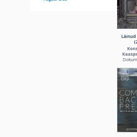
Läinud
(
Kons
Kaasp
Dokume