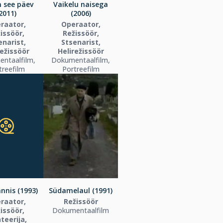
n see päev
Vaikelu naisega
2011)
(2006)
raator,
Operaator,
issöör,
Režissöör,
enarist,
Stsenarist,
režissöör
Helirežissöör
ntaalfilm,
Dokumentaalfilm,
treefilm
Portreefilm
annis (1993)
Südamelaul (1991)
raator,
Režissöör
issöör,
Dokumentaalfilm
teerija,