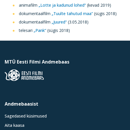
animafilm
„Lotte ja kadunud lohed“
(kevad 2019)
dokumentaalfilm
„Tuulte tahutud maa“
(sügis 2018)
dokumentaalfilm
„Juured“
(3.05.2018)
telesari
„Pank“
(sügis 2018)
MTÜ Eesti Filmi Andmebaas
Andmebaasist
Sagedased küsimused
Aita kaasa