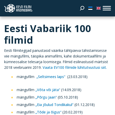
Eesti Vabariik 100
filmid
Eesti filmitegijad panustasid väärika tähtpäeva tähistamisesse
viie mängufilmi, täispika animafilmi, kahe dokumentaalfilmi ja
kümneosalise telesarja loomisega. Filmid esilinastusid märtsist
2018 veebruarini 2019.
Vaata EV100 filmide lühitutvustusi siit.
mängufilm
„Seltsimees laps“
(23.03.2018)
mängufilm
„Võta või jäta“
(14.09.2018)
mängufilm
„Põrgu Jaan“
(05.10.2018)
mängufilm
„Eia jõulud Tondikakul“
(01.12.2018)
mängufilm
„Tõde ja õigus“
(20.02.2019)