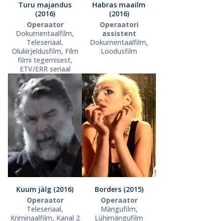
Turu majandus
Habras maailm
(2016)
(2016)
Operaator
Operaatori
Dokumentaalfilm,
assistent
Teleseriaal,
Dokumentaalfilm,
Olukirjeldusfilm, Film
Loodusfilm
filmi tegemisest,
ETV/ERR seriaal
Kuum jälg (2016)
Borders (2015)
Operaator
Operaator
Teleseriaal,
Mängufilm,
Kriminaalfilm, Kanal 2
Lühimängufilm