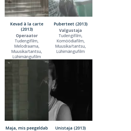
Kevad à la carte
Puberteet (2013)
(2013)
Valgustaja
Operaator
Tudengifilm,
Tudengifilm,
Komöödiafilm,
Melodraama,
Muusika/tantsu,
Muusika/tantsu,
Lühimängufilm
Lühimängufilm
Maja, mis peegeldab
Unistaja (2013)