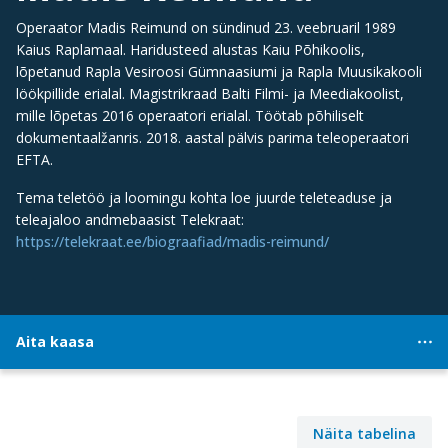
Operaator Madis Reimund on sündinud 23. veebruaril 1989
Kaius Raplamaal. Haridusteed alustas Kaiu Põhikoolis,
lõpetanud Rapla Vesiroosi Gümnaasiumi ja Rapla Muusikakooli
löökpillide erialal. Magistrikraad Balti Filmi- ja Meediakoolist,
mille lõpetas 2016 operaatori erialal. Töötab põhiliselt
dokumentaalžanris. 2018. aastal pälvis parima teleoperaatori
EFTA.
Tema teletöö ja loomingu kohta loe juurde teleteaduse ja
teleajaloo andmebaasist Telekraat:
https://telekraat.ee/biograafiad/madis-reimund/
Aita kaasa
Näita tabelina