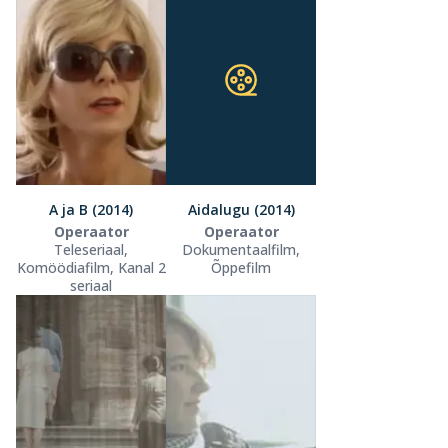
A ja B (2014)
Aidalugu (2014)
Operaator
Operaator
Teleseriaal,
Dokumentaalfilm,
Komöödiafilm, Kanal 2
Õppefilm
seriaal