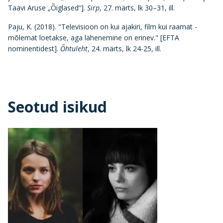
Taavi Aruse „Õiglased“].
Sirp
, 27. märts, lk 30–31, ill.
Paju, K. (2018). "Televisioon on kui ajakiri, film kui raamat -
mõlemat loetakse, aga lähenemine on erinev." [EFTA
nominentidest].
Õhtuleht
, 24. märts, lk 24-25, ill.
Seotud isikud