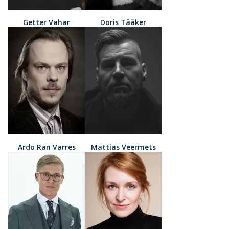
Getter Vahar
Doris Tääker
Ardo Ran Varres
Mattias Veermets