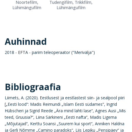
Noortefilm,
Tudengifilm, Trikkfilm,
Lühimängufilm
Lühimängufilm
Auhinnad
2018 - EFTA - parim teleoperaator ("Merivälja")
Bibliograafia
Liimets, A. (2020). Eestlusest ja eestlastest siin- ja sealpool piiri
[„Eesti lood“: Madis Reimundi „Islam Eesti südames“, Ingrid
Hübscheri ja Sigrid Reede „Ära mind lahti lase“, Agnes Ausi „Mis
teed, Gruusia?“, Liina Särkineni „Eesti nafta“, Madis Ligema
„Mõjutajad“, Kerttu Soansi „Suurem kui sport“, Anniken Haldna
ja Gerli Nõmme „Camino paradoks“, Liis Lepiku „Pensipäev“ ja