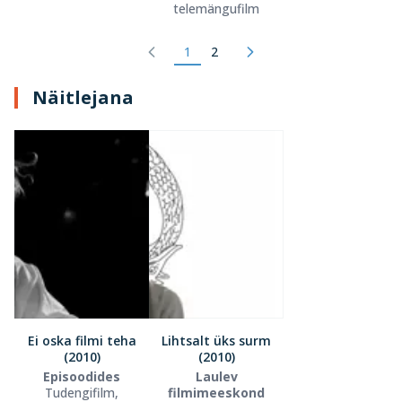
telemängufilm
1
2
Näitlejana
Ei oska filmi teha
Lihtsalt üks surm
(2010)
(2010)
Episoodides
Laulev
Tudengifilm,
filmimeeskond