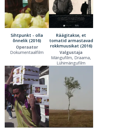
Sihtpunkt - olla
Räägitakse, et
õnnelik (2016)
tomatid armastavad
rokkmuusikat (2016)
Operaator
Dokumentaalfilm
Valgustaja
Mängufilm, Draama,
Lühimängufilm