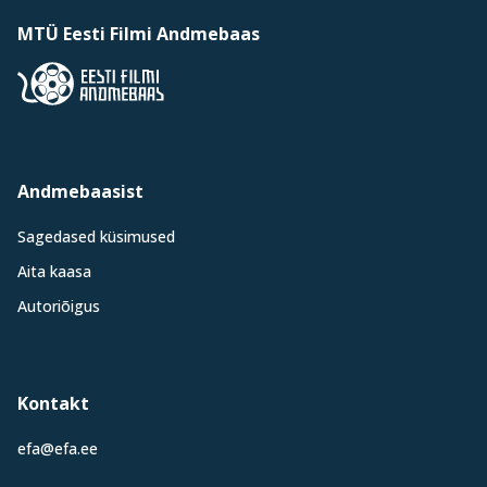
MTÜ Eesti Filmi Andmebaas
Andmebaasist
Sagedased küsimused
Aita kaasa
Autoriõigus
Kontakt
efa@efa.ee