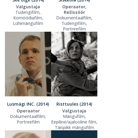
Valgustaja
Operaator,
Tudengifilm,
Režissöör
Komöödiafilm,
Dokumentaalfilm,
Lühimängufilm
Tudengifilm,
Portreefilm
Lusmägi INC. (2014)
Risttuules (2014)
Operaator
Valgustaja
Dokumentaalfilm,
Mängufilm,
Portreefilm
Eepiline/ajalooline film,
Täispikk mängufilm